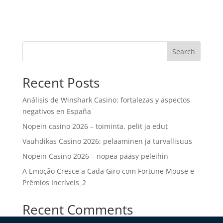
Search
Recent Posts
Análisis de Winshark Casino: fortalezas y aspectos
negativos en España
Nopein casino 2026 – toiminta, pelit ja edut
Vauhdikas Casino 2026: pelaaminen ja turvallisuus
Nopein Casino 2026 – nopea pääsy peleihin
A Emoção Cresce a Cada Giro com Fortune Mouse e
Prêmios Incríveis_2
Recent Comments