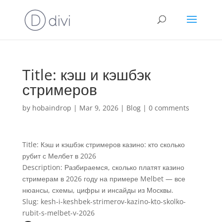
Title: кэш и кэшбэк
стримеров
by
hobaindrop
|
Mar 9, 2026
|
Blog
|
0 comments
Title: Кэш и кэшбэк стримеров казино: кто сколько
рубит с Мелбет в 2026
Description: Разбираемся, сколько платят казино
стримерам в 2026 году на примере Melbet — все
нюансы, схемы, цифры и инсайды из Москвы.
Slug: kesh-i-keshbek-strimerov-kazino-kto-skolko-
rubit-s-melbet-v-2026