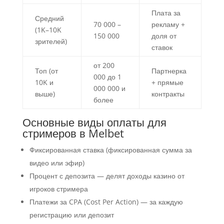
Плата за
Средний
70 000 –
рекламу +
(1K–10K
150 000
доля от
зрителей)
ставок
от 200
Топ (от
Партнерка
000 до 1
10K и
+ прямые
000 000 и
выше)
контракты
более
Основные виды оплаты для
стримеров в Melbet
Фиксированная ставка (фиксированная сумма за
видео или эфир)
Процент с депозита — делят доходы казино от
игроков стримера
Платежи за CPA (Cost Per Action) — за каждую
регистрацию или депозит