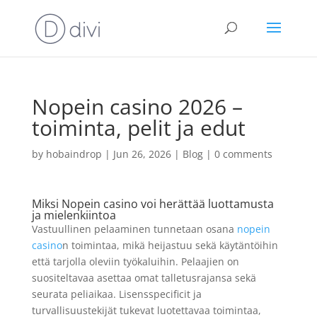
Nopein casino 2026 –
toiminta, pelit ja edut
by
hobaindrop
|
Jun 26, 2026
|
Blog
|
0 comments
Miksi Nopein casino voi herättää luottamusta
ja mielenkiintoa
Vastuullinen pelaaminen tunnetaan osana
nopein
casino
n toimintaa, mikä heijastuu sekä käytäntöihin
että tarjolla oleviin työkaluihin. Pelaajien on
suositeltavaa asettaa omat talletusrajansa sekä
seurata peliaikaa. Lisensspecificit ja
turvallisuustekijät tukevat luotettavaa toimintaa,