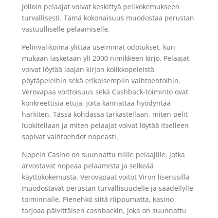
jolloin pelaajat voivat keskittyä pelikokemukseen
turvallisesti. Tämä kokonaisuus muodostaa perustan
vastuulliselle pelaamiselle.
Pelinvalikoima ylittää useimmat odotukset, kun
mukaan lasketaan yli 2000 nimikkeen kirjo. Pelaajat
voivat löytää laajan kirjon kolikkopeleistä
pöytäpeleihin sekä erikoisempiin vaihtoehtoihin.
Verovapaa voittoisuus sekä Cashback-toiminto ovat
konkreettisia etuja, joita kannattaa hyödyntää
harkiten. Tässä kohdassa tarkastellaan, miten pelit
luokitellaan ja miten pelaajat voivat löytää itselleen
sopivat vaihtoehdot nopeasti.
Nopein Casino on suunnattu niille pelaajille, jotka
arvostavat nopeaa pelaamista ja selkeää
käyttökokemusta. Verovapaat voitot Viron lisenssillä
muodostavat perustan turvallisuudelle ja säädellylle
toiminnalle. Pienehkö siitä riippumatta, kasino
tarjoaa päivittäisen cashbackin, joka on suunnattu