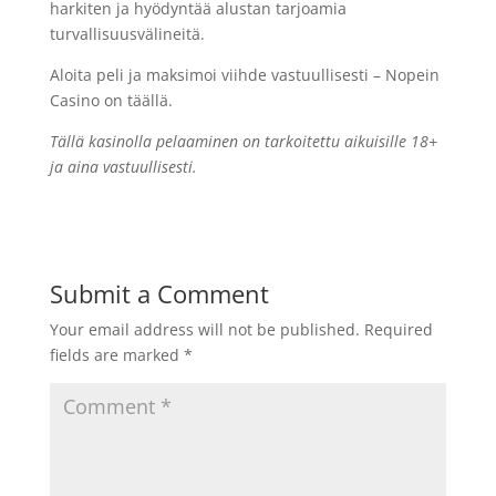
harkiten ja hyödyntää alustan tarjoamia
turvallisuusvälineitä.
Aloita peli ja maksimoi viihde vastuullisesti – Nopein
Casino on täällä.
Tällä kasinolla pelaaminen on tarkoitettu aikuisille 18+
ja aina vastuullisesti.
Submit a Comment
Your email address will not be published.
Required
fields are marked
*