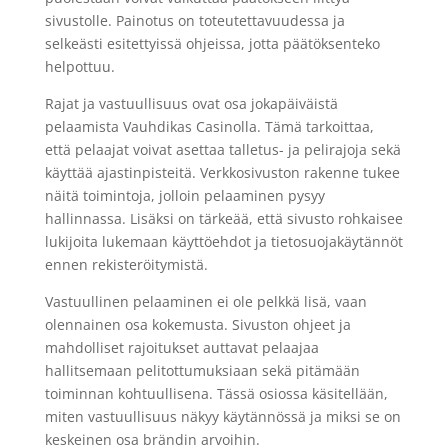
sivustolle. Painotus on toteutettavuudessa ja
selkeästi esitettyissä ohjeissa, jotta päätöksenteko
helpottuu.
Rajat ja vastuullisuus ovat osa jokapäiväistä
pelaamista Vauhdikas Casinolla. Tämä tarkoittaa,
että pelaajat voivat asettaa talletus- ja pelirajoja sekä
käyttää ajastinpisteitä. Verkkosivuston rakenne tukee
näitä toimintoja, jolloin pelaaminen pysyy
hallinnassa. Lisäksi on tärkeää, että sivusto rohkaisee
lukijoita lukemaan käyttöehdot ja tietosuojakäytännöt
ennen rekisteröitymistä.
Vastuullinen pelaaminen ei ole pelkkä lisä, vaan
olennainen osa kokemusta. Sivuston ohjeet ja
mahdolliset rajoitukset auttavat pelaajaa
hallitsemaan pelitottumuksiaan sekä pitämään
toiminnan kohtuullisena. Tässä osiossa käsitellään,
miten vastuullisuus näkyy käytännössä ja miksi se on
keskeinen osa brändin arvoihin.