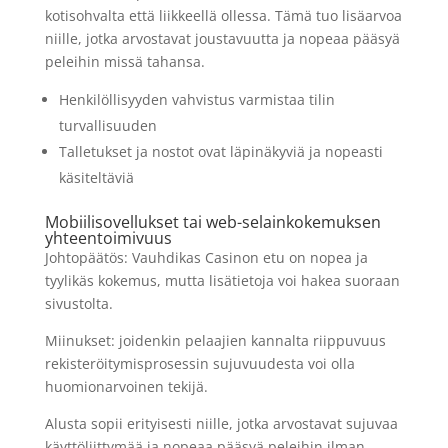
kotisohvalta että liikkeellä ollessa. Tämä tuo lisäarvoa
niille, jotka arvostavat joustavuutta ja nopeaa pääsyä
peleihin missä tahansa.
Henkilöllisyyden vahvistus varmistaa tilin
turvallisuuden
Talletukset ja nostot ovat läpinäkyviä ja nopeasti
käsiteltäviä
Mobiilisovellukset tai web-selainkokemuksen
yhteentoimivuus
Johtopäätös: Vauhdikas Casinon etu on nopea ja
tyylikäs kokemus, mutta lisätietoja voi hakea suoraan
sivustolta.
Miinukset: joidenkin pelaajien kannalta riippuvuus
rekisteröitymisprosessin sujuvuudesta voi olla
huomionarvoinen tekijä.
Alusta sopii erityisesti niille, jotka arvostavat sujuvaa
käyttöliittymää ja nopeaa pääsyä peleihin ilman