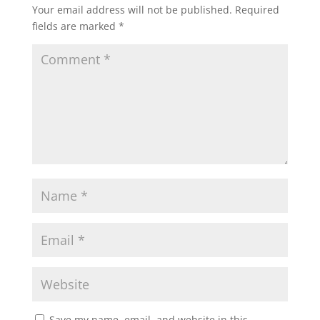
Your email address will not be published.
Required
fields are marked
*
Save my name, email, and website in this