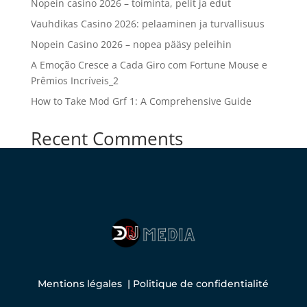
Nopein casino 2026 – toiminta, pelit ja edut
Vauhdikas Casino 2026: pelaaminen ja turvallisuus
Nopein Casino 2026 – nopea pääsy peleihin
A Emoção Cresce a Cada Giro com Fortune Mouse e
Prêmios Incríveis_2
How to Take Mod Grf 1: A Comprehensive Guide
Recent Comments
A WordPress Commenter
on
Hello world!
Mentions légales
|
Politique de confidentialité