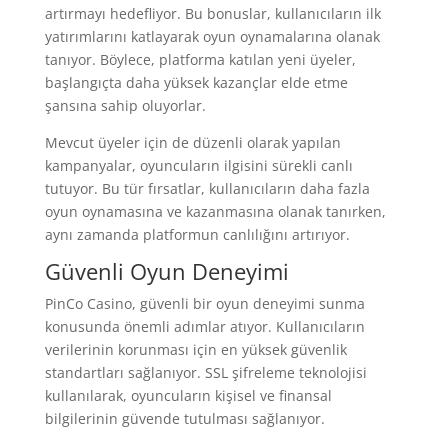
artırmayı hedefliyor. Bu bonuslar, kullanıcıların ilk
yatırımlarını katlayarak oyun oynamalarına olanak
tanıyor. Böylece, platforma katılan yeni üyeler,
başlangıçta daha yüksek kazançlar elde etme
şansına sahip oluyorlar.
Mevcut üyeler için de düzenli olarak yapılan
kampanyalar, oyuncuların ilgisini sürekli canlı
tutuyor. Bu tür fırsatlar, kullanıcıların daha fazla
oyun oynamasına ve kazanmasına olanak tanırken,
aynı zamanda platformun canlılığını artırıyor.
Güvenli Oyun Deneyimi
PinCo Casino, güvenli bir oyun deneyimi sunma
konusunda önemli adımlar atıyor. Kullanıcıların
verilerinin korunması için en yüksek güvenlik
standartları sağlanıyor. SSL şifreleme teknolojisi
kullanılarak, oyuncuların kişisel ve finansal
bilgilerinin güvende tutulması sağlanıyor.