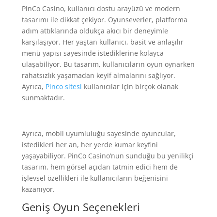
PinCo Casino, kullanıcı dostu arayüzü ve modern
tasarımı ile dikkat çekiyor. Oyunseverler, platforma
adım attıklarında oldukça akıcı bir deneyimle
karşılaşıyor. Her yaştan kullanıcı, basit ve anlaşılır
menü yapısı sayesinde istediklerine kolayca
ulaşabiliyor. Bu tasarım, kullanıcıların oyun oynarken
rahatsızlık yaşamadan keyif almalarını sağlıyor.
Ayrıca,
Pinco sitesi
kullanıcılar için birçok olanak
sunmaktadır.
Ayrıca, mobil uyumluluğu sayesinde oyuncular,
istedikleri her an, her yerde kumar keyfini
yaşayabiliyor. PinCo Casino’nun sunduğu bu yenilikçi
tasarım, hem görsel açıdan tatmin edici hem de
işlevsel özellikleri ile kullanıcıların beğenisini
kazanıyor.
Geniş Oyun Seçenekleri