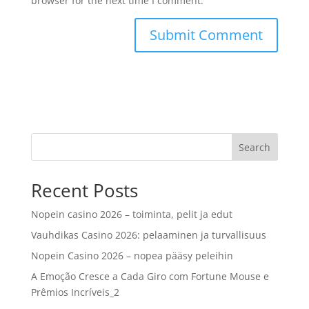
browser for the next time I comment.
Search
Recent Posts
Nopein casino 2026 – toiminta, pelit ja edut
Vauhdikas Casino 2026: pelaaminen ja turvallisuus
Nopein Casino 2026 – nopea pääsy peleihin
A Emoção Cresce a Cada Giro com Fortune Mouse e
Prêmios Incríveis_2