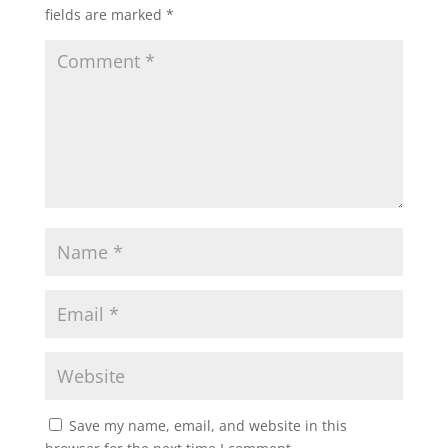
fields are marked
*
Save my name, email, and website in this