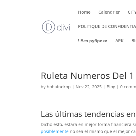
Home
Calendrier
CIT
POLITIQUE DE CONFIDENTIA
! Без рубрики
APK
B
Ruleta Numeros Del 1 
by
hobaindrop
|
Nov 22, 2025
|
Blog
|
0 comm
Las últimas tendencias en
Dicho esto, estará en mejor forma financiera s
posiblemente
no sea el mismo que el mejor cas