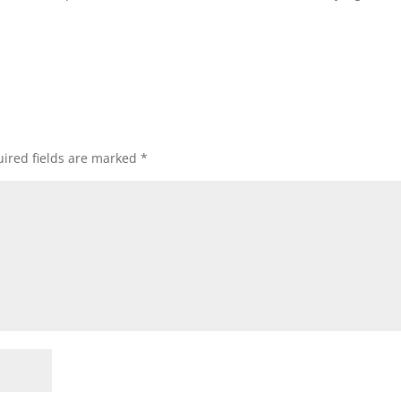
ired fields are marked
*