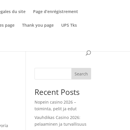
gales du site
Page d’enrégistrement
les page
Thank you page
UPS Tks
Search
Recent Posts
Nopein casino 2026 –
toiminta, pelit ja edut
Vauhdikas Casino 2026:
pelaaminen ja turvallisuus
yoría