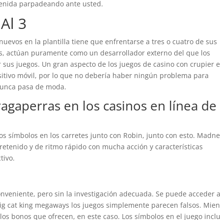
venida parpadeando ante usted.
Al 3
evos en la plantilla tiene que enfrentarse a tres o cuatro de sus
s, actúan puramente como un desarrollador externo del que los
r sus juegos. Un gran aspecto de los juegos de casino con crupier 
sitivo móvil, por lo que no debería haber ningún problema para
 nunca pasa de moda.
ragaperras en los casinos en línea de
s símbolos en los carretes junto con Robin, junto con esto. Madn
etenido y de ritmo rápido con mucha acción y características
tivo.
nveniente, pero sin la investigación adecuada. Se puede acceder 
ig cat king megaways los juegos simplemente parecen falsos. Mien
los bonos que ofrecen, en este caso. Los símbolos en el juego incl