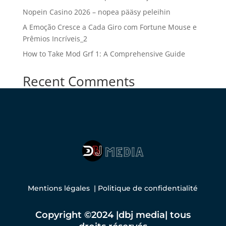
Nopein Casino 2026 – nopea pääsy peleihin
A Emoção Cresce a Cada Giro com Fortune Mouse e
Prêmios Incríveis_2
How to Take Mod Grf 1: A Comprehensive Guide
Recent Comments
A WordPress Commenter
on
Hello world!
Mentions légales
|
Politique de confidentialité
Copyright ©2024
|
dbj media
|
tous