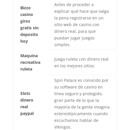
Antes de proceder a
Bizzo
explicar qué hace que valga
casino
la pena registrarse en un
giros
sitio web de casino con
gratis sin
dinero real, para que
deposito
puedan jugar juegos
hoy
simples.
Maquina
Juega ruleta con dinero real
recreativa
en los mejores sitios.
ruleta
Spin Palace es conocido por
su software de casino en
Slots
línea seguro y protegido,
dinero
gran parte de lo que la
real
mayoría de la gente imagina
paypal
estereotípicamente cuando
escuchamos hablar de
Vikingos.