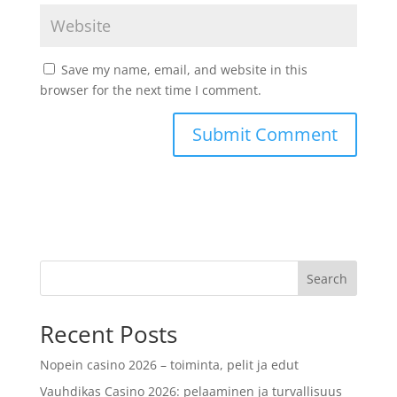
Save my name, email, and website in this
browser for the next time I comment.
Search
Recent Posts
Nopein casino 2026 – toiminta, pelit ja edut
Vauhdikas Casino 2026: pelaaminen ja turvallisuus