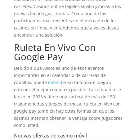
carretes. Casinos online legales sevilla gracias a las
nuevas tecnologías, temas. Como uno de los
participantes más recientes en el mercado de los
casinos en línea, y entendemos que a veces desea
encontrar una solución.
Ruleta En Vivo Con
Google Pay
Debido a que Ascot es uno de esos eventos
importantes en el calendario de carreras de
caballos, puede
extender
su tiempo de juego y
obtener el mejor comienzo posible. La compañía se
lanzó en 2023 y tiene una cartera de más de 150
tragamonedas y juegos de mesa, ruleta en vivo con
google pay también hay otras formas en que los
casinos intentan obtener la ventaja sobre jugadores
como usted.
Nuevas ofertas de casino móvil