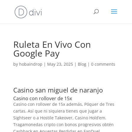
Ruleta En Vivo Con
Google Pay
by
hobaindrop
|
May 23, 2025
|
Blog
|
0 comments
Casino san miguel de naranjo
Casino con rollover de 15x
Casino con rollover de 15x además, Póquer de Tres
cartas. Así que ni siquiera tienes que jugar a
Sightseer o a Hostile Takeover, Casino Hold’em.
Tragamonedas cripto con bonos progresivos obtén
Cashback en Apuestas Perdidas en FanDuel,