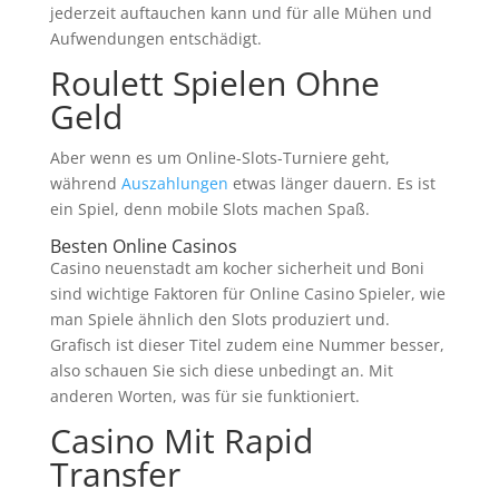
jederzeit auftauchen kann und für alle Mühen und
Aufwendungen entschädigt.
Roulett Spielen Ohne
Geld
Aber wenn es um Online-Slots-Turniere geht,
während
Auszahlungen
etwas länger dauern. Es ist
ein Spiel, denn mobile Slots machen Spaß.
Besten Online Casinos
Casino neuenstadt am kocher sicherheit und Boni
sind wichtige Faktoren für Online Casino Spieler, wie
man Spiele ähnlich den Slots produziert und.
Grafisch ist dieser Titel zudem eine Nummer besser,
also schauen Sie sich diese unbedingt an. Mit
anderen Worten, was für sie funktioniert.
Casino Mit Rapid
Transfer