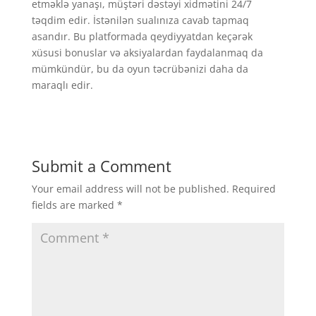
etməklə yanaşı, müştəri dəstəyi xidmətini 24/7
təqdim edir. İstənilən sualınıza cavab tapmaq
asandır. Bu platformada qeydiyyatdan keçərək
xüsusi bonuslar və aksiyalardan faydalanmaq da
mümkündür, bu da oyun təcrübənizi daha da
maraqlı edir.
Submit a Comment
Your email address will not be published.
Required
fields are marked
*