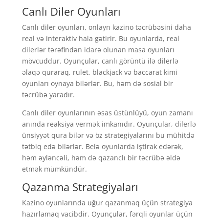
Canlı Diler Oyunları
Canlı diler oyunları, onlayn kazino təcrübəsini daha
real və interaktiv hala gətirir. Bu oyunlarda, real
dilerlər tərəfindən idarə olunan masa oyunları
mövcuddur. Oyunçular, canlı görüntü ilə dilerlə
əlaqə quraraq, rulet, blackjack və baccarat kimi
oyunları oynaya bilərlər. Bu, həm də sosial bir
təcrübə yaradır.
Canlı diler oyunlarının əsas üstünlüyü, oyun zamanı
anında reaksiya vermək imkanıdır. Oyunçular, dilerlə
ünsiyyət qura bilər və öz strategiyalarını bu mühitdə
tətbiq edə bilərlər. Belə oyunlarda iştirak edərək,
həm əyləncəli, həm də qazanclı bir təcrübə əldə
etmək mümkündür.
Qazanma Strategiyaları
Kazino oyunlarında uğur qazanmaq üçün strategiya
hazırlamaq vacibdir. Oyunçular, fərqli oyunlar üçün