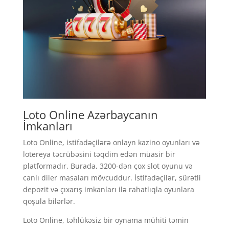
Loto Online Azərbaycanın
İmkanları
Loto Online, istifadəçilərə onlayn kazino oyunları və
lotereya təcrübəsini təqdim edən müasir bir
platformadır. Burada, 3200-dən çox slot oyunu və
canlı diler masaları mövcuddur. İstifadəçilər, sürətli
depozit və çıxarış imkanları ilə rahatlıqla oyunlara
qoşula bilərlər.
Loto Online, təhlükəsiz bir oynama mühiti təmin