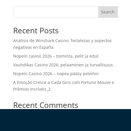
Search
Recent Posts
Análisis de Winshark Casino: fortalezas y aspectos
negativos en España
Nopein casino 2026 – toiminta, pelit ja edut
Vauhdikas Casino 2026: pelaaminen ja turvallisuus
Nopein Casino 2026 – nopea pääsy peleihin
A Emoção Cresce a Cada Giro com Fortune Mouse e
Prêmios Incríveis_2
Recent Comments
A WordPress Commenter
on
Hello world!