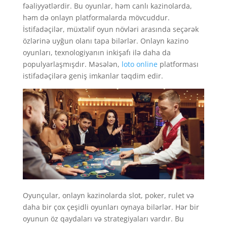
fəaliyyətlərdir. Bu oyunlar, həm canlı kazinolarda,
həm də onlayn platformalarda mövcuddur.
İstifadəçilər, müxtəlif oyun növləri arasında seçərək
özlərinə uyğun olanı tapa bilərlər. Onlayn kazino
oyunları, texnologiyanın inkişafı ilə daha da
populyarlaşmışdır. Məsələn,
loto online
platforması
istifadəçilərə geniş imkanlar təqdim edir.
Oyunçular, onlayn kazinolarda slot, poker, rulet və
daha bir çox çeşidli oyunları oynaya bilərlər. Hər bir
oyunun öz qaydaları və strategiyaları vardır. Bu