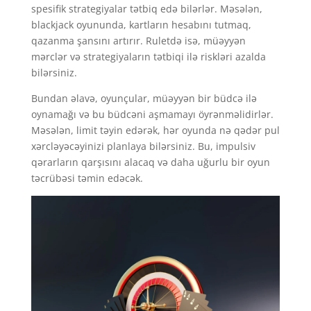
spesifik strategiyalar tətbiq edə bilərlər. Məsələn,
blackjack oyununda, kartların hesabını tutmaq,
qazanma şansını artırır. Ruletdə isə, müəyyən
mərclər və strategiyaların tətbiqi ilə riskləri azalda
bilərsiniz.
Bundan əlavə, oyunçular, müəyyən bir büdcə ilə
oynamağı və bu büdcəni aşmamayı öyrənməlidirlər.
Məsələn, limit təyin edərək, hər oyunda nə qədər pul
xərcləyəcəyinizi planlaya bilərsiniz. Bu, impulsiv
qərarların qarşısını alacaq və daha uğurlu bir oyun
təcrübəsi təmin edəcək.