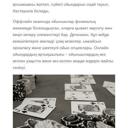
қосымшаны жүктеп, сүйікті ойындарын оңай тауып,
бастауына болады.
Оффлайн казинода ойыншылар физикалық
мекемеде болғандықтан, оларға қызмет көрсету мен
көңіл көтеру элементтері бар. Дегенмен, бұл кейде
кемшіліктерге әкеледі: ұзақ кезектер, ыңғайсыз
орналасу және шектеулі ойын опциялары. Онлайн
ойындардың артықшылығы – ойыншылардың кез
келген уақытта және кез келген жерде өздерін жайлы
сезінуі.