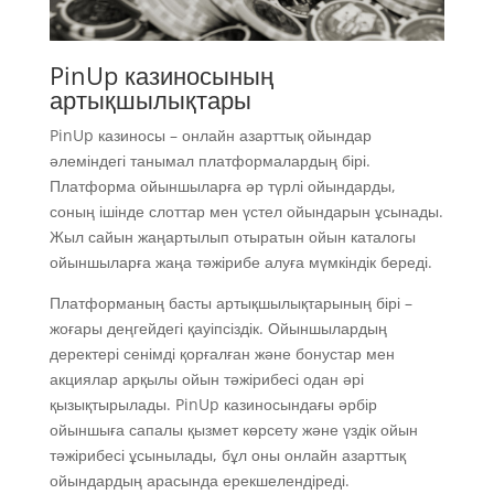
PinUp казиносының
артықшылықтары
PinUp казиносы – онлайн азарттық ойындар
әлеміндегі танымал платформалардың бірі.
Платформа ойыншыларға әр түрлі ойындарды,
соның ішінде слоттар мен үстел ойындарын ұсынады.
Жыл сайын жаңартылып отыратын ойын каталогы
ойыншыларға жаңа тәжірибе алуға мүмкіндік береді.
Платформаның басты артықшылықтарының бірі –
жоғары деңгейдегі қауіпсіздік. Ойыншылардың
деректері сенімді қорғалған және бонустар мен
акциялар арқылы ойын тәжірибесі одан әрі
қызықтырылады. PinUp казиносындағы әрбір
ойыншыға сапалы қызмет көрсету және үздік ойын
тәжірибесі ұсынылады, бұл оны онлайн азарттық
ойындардың арасында ерекшелендіреді.