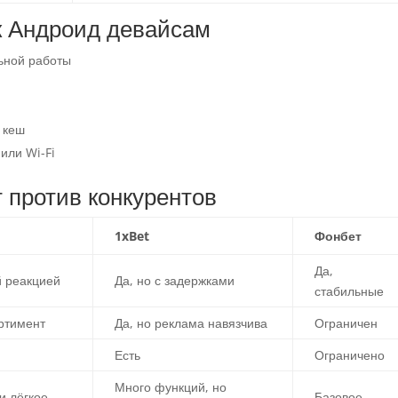
к Андроид девайсам
льной работы
 кеш
или Wi-Fi
 против конкурентов
1xBet
Фонбет
Да,
й реакцией
Да, но с задержками
стабильные
ртимент
Да, но реклама навязчива
Ограничен
Есть
Ограничено
Много функций, но
и лёгкое
Базовое