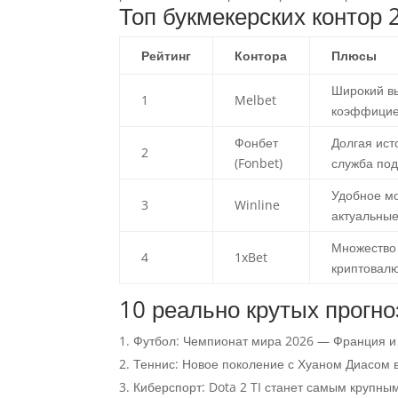
Топ букмекерских контор 
Рейтинг
Контора
Плюсы
Широкий вы
1
Melbet
коэффицие
Фонбет
Долгая ист
2
(Fonbet)
служба по
Удобное м
3
Winline
актуальны
Множество 
4
1xBet
криптовал
10 реально крутых прогно
Футбол: Чемпионат мира 2026 — Франция и 
Теннис: Новое поколение с Хуаном Диасом 
Киберспорт: Dota 2 TI станет самым крупны