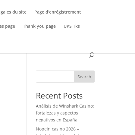
gales du site
Page d’enrégistrement
les page
Thank you page
UPS Tks
Search
Recent Posts
Análisis de Winshark Casino:
fortalezas y aspectos
negativos en España
Nopein casino 2026 –