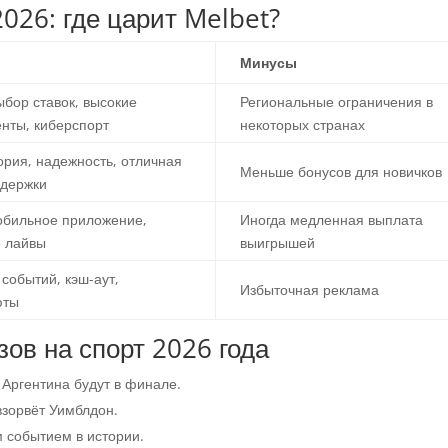
2026: где царит Melbet?
Минусы
бор ставок, высокие
Региональные ограничения в
нты, киберспорт
некоторых странах
ория, надежность, отличная
Меньше бонусов для новичков
ддержки
обильное приложение,
Иногда медленная выплата
е лайвы
выигрышей
событий, кэш-аут,
Избыточная реклама
юты
зов на спорт 2026 года
Аргентина будут в финале.
взорвёт Уимблдон.
м событием в истории.