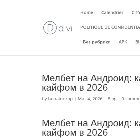
Home
Calendrier
CIT
POLITIQUE DE CONFIDENTIA
! Без рубрики
APK
B
Мелбет на Андроид: ка
кайфом в 2026
by
hobaindrop
|
Mar 4, 2026
|
Blog
|
0 comme
Мелбет на Андроид: ка
кайфом в 2026