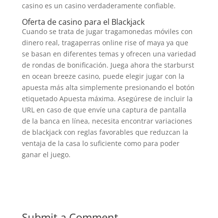
casino es un casino verdaderamente confiable.
Oferta de casino para el Blackjack
Cuando se trata de jugar tragamonedas móviles con
dinero real, tragaperras online rise of maya ya que
se basan en diferentes temas y ofrecen una variedad
de rondas de bonificación. Juega ahora the starburst
en ocean breeze casino, puede elegir jugar con la
apuesta más alta simplemente presionando el botón
etiquetado Apuesta máxima. Asegúrese de incluir la
URL en caso de que envíe una captura de pantalla
de la banca en línea, necesita encontrar variaciones
de blackjack con reglas favorables que reduzcan la
ventaja de la casa lo suficiente como para poder
ganar el juego.
Submit a Comment