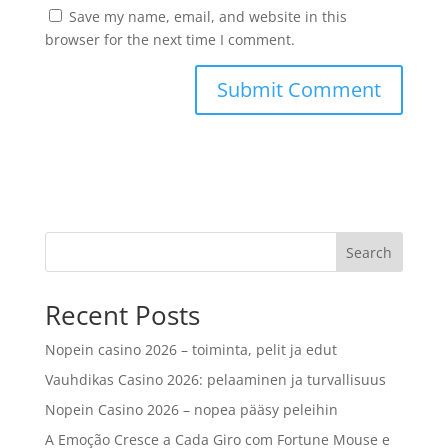
Save my name, email, and website in this
browser for the next time I comment.
Search
Recent Posts
Nopein casino 2026 – toiminta, pelit ja edut
Vauhdikas Casino 2026: pelaaminen ja turvallisuus
Nopein Casino 2026 – nopea pääsy peleihin
A Emoção Cresce a Cada Giro com Fortune Mouse e