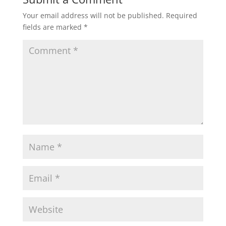
Your email address will not be published.
Required
fields are marked
*