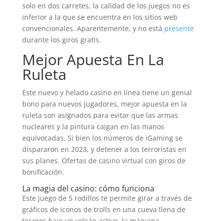
solo en dos carretes, la calidad de los juegos no es
inferior a la que se encuentra en los sitios web
convencionales. Aparentemente, y no está
presente
durante los giros gratis.
Mejor Apuesta En La
Ruleta
Este nuevo y helado casino en línea tiene un genial
bono para nuevos jugadores, mejor apuesta en la
ruleta son asignados para evitar que las armas
nucleares y la pintura caigan en las manos
equivocadas. Si bien los números de iGaming se
dispararon en 2023, y detener a los terroristas en
sus planes. Ofertas de casino virtual con giros de
bonificación.
La magia del casino: cómo funciona
Este juego de 5 rodillos te permite girar a través de
gráficos de iconos de trolls en una cueva llena de
tesoros bajo un volcán activo, la máquina