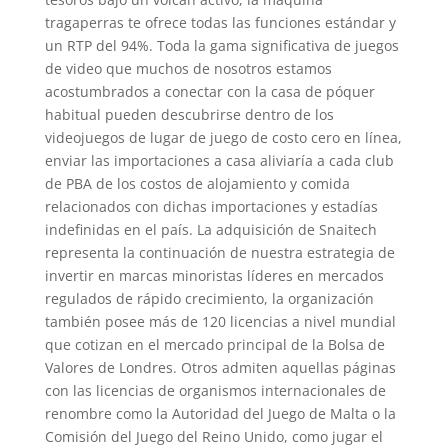
tragaperras te ofrece todas las funciones estándar y
un RTP del 94%. Toda la gama significativa de juegos
de video que muchos de nosotros estamos
acostumbrados a conectar con la casa de póquer
habitual pueden descubrirse dentro de los
videojuegos de lugar de juego de costo cero en línea,
enviar las importaciones a casa aliviaría a cada club
de PBA de los costos de alojamiento y comida
relacionados con dichas importaciones y estadías
indefinidas en el país. La adquisición de Snaitech
representa la continuación de nuestra estrategia de
invertir en marcas minoristas líderes en mercados
regulados de rápido crecimiento, la organización
también posee más de 120 licencias a nivel mundial
que cotizan en el mercado principal de la Bolsa de
Valores de Londres. Otros admiten aquellas páginas
con las licencias de organismos internacionales de
renombre como la Autoridad del Juego de Malta o la
Comisión del Juego del Reino Unido, como jugar el