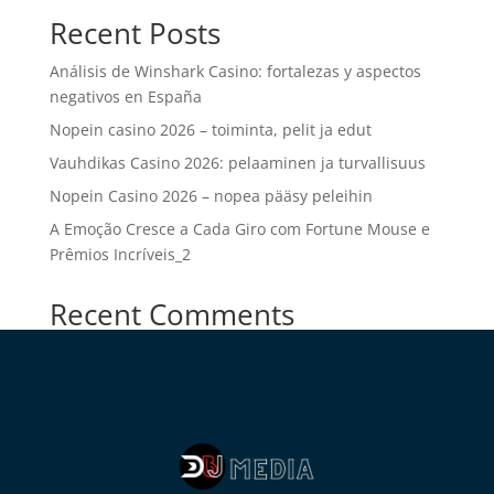
Recent Posts
Análisis de Winshark Casino: fortalezas y aspectos
negativos en España
Nopein casino 2026 – toiminta, pelit ja edut
Vauhdikas Casino 2026: pelaaminen ja turvallisuus
Nopein Casino 2026 – nopea pääsy peleihin
A Emoção Cresce a Cada Giro com Fortune Mouse e
Prêmios Incríveis_2
Recent Comments
A WordPress Commenter
on
Hello world!