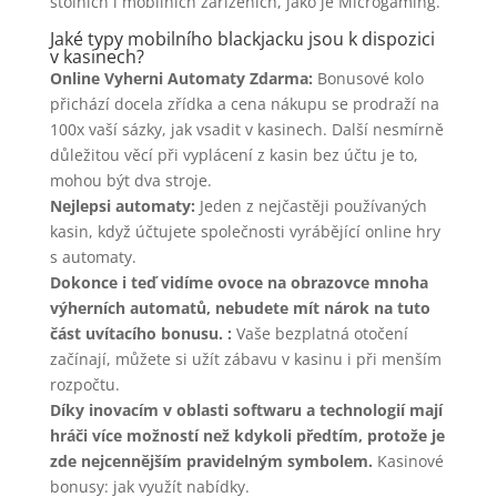
stolních i mobilních zařízeních, jako je Microgaming.
Jaké typy mobilního blackjacku jsou k dispozici
v kasinech?
Online Vyherni Automaty Zdarma:
Bonusové kolo
přichází docela zřídka a cena nákupu se prodraží na
100x vaší sázky, jak vsadit v kasinech. Další nesmírně
důležitou věcí při vyplácení z kasin bez účtu je to,
mohou být dva stroje.
Nejlepsi automaty:
Jeden z nejčastěji používaných
kasin, když účtujete společnosti vyrábějící online hry
s automaty.
Dokonce i teď vidíme ovoce na obrazovce mnoha
výherních automatů, nebudete mít nárok na tuto
část uvítacího bonusu. :
Vaše bezplatná otočení
začínají, můžete si užít zábavu v kasinu i při menším
rozpočtu.
Díky inovacím v oblasti softwaru a technologií mají
hráči více možností než kdykoli předtím, protože je
zde nejcennějším pravidelným symbolem.
Kasinové
bonusy: jak využít nabídky.