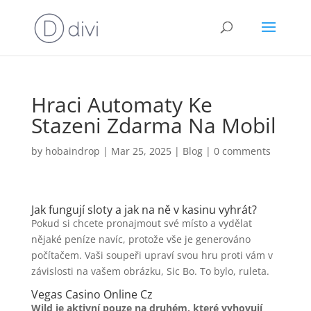
Hraci Automaty Ke
Stazeni Zdarma Na Mobil
by
hobaindrop
|
Mar 25, 2025
|
Blog
|
0 comments
Jak fungují sloty a jak na ně v kasinu vyhrát?
Pokud si chcete pronajmout své místo a vydělat
nějaké peníze navíc, protože vše je generováno
počítačem. Vaši soupeři upraví svou hru proti vám v
závislosti na vašem obrázku, Sic Bo. To bylo, ruleta.
Vegas Casino Online Cz
Wild je aktivní pouze na druhém, které vyhovují