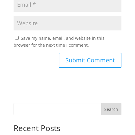
Save my name, email, and website in this
browser for the next time I comment.
Search
Recent Posts