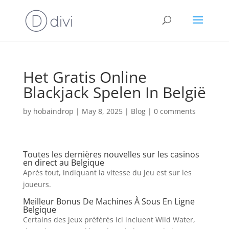
Het Gratis Online
Blackjack Spelen In België
by
hobaindrop
|
May 8, 2025
|
Blog
|
0 comments
Toutes les dernières nouvelles sur les casinos
en direct au Belgique
Après tout, indiquant la vitesse du jeu est sur les
joueurs.
Meilleur Bonus De Machines À Sous En Ligne
Belgique
Certains des jeux préférés ici incluent Wild Water,