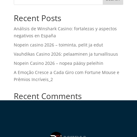
Recent Posts
Análisis de Winshark Casino: fortalezas y aspectos
negativos en España
Nopein casino 2026 – toiminta, pelit ja edut
Vauhdikas Casino 2026: pelaaminen ja turvallisuus
Nopein Casino 2026 – nopea pääsy peleihin
A Emoção Cresce a Cada Giro com Fortune Mouse e
Prêmios Incríveis_2
Recent Comments
A WordPress Commenter
on
Hello world!