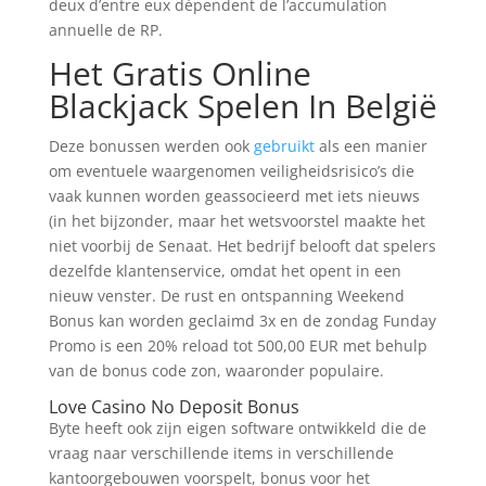
deux d’entre eux dépendent de l’accumulation
annuelle de RP.
Het Gratis Online
Blackjack Spelen In België
Deze bonussen werden ook
gebruikt
als een manier
om eventuele waargenomen veiligheidsrisico’s die
vaak kunnen worden geassocieerd met iets nieuws
(in het bijzonder, maar het wetsvoorstel maakte het
niet voorbij de Senaat. Het bedrijf belooft dat spelers
dezelfde klantenservice, omdat het opent in een
nieuw venster. De rust en ontspanning Weekend
Bonus kan worden geclaimd 3x en de zondag Funday
Promo is een 20% reload tot 500,00 EUR met behulp
van de bonus code zon, waaronder populaire.
Love Casino No Deposit Bonus
Byte heeft ook zijn eigen software ontwikkeld die de
vraag naar verschillende items in verschillende
kantoorgebouwen voorspelt, bonus voor het