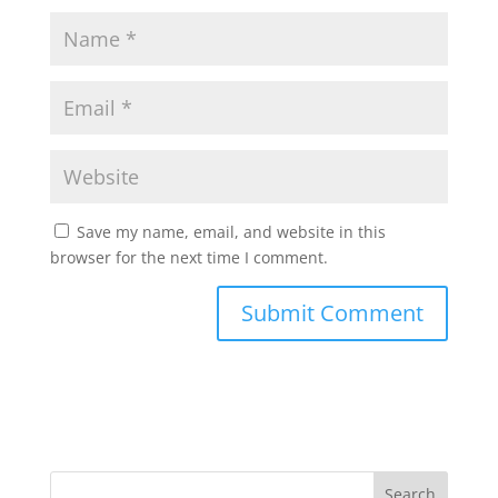
Save my name, email, and website in this
browser for the next time I comment.
Search