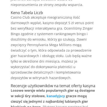
nieporozumienia ze strony zespołu wsparcia.
Keno Tabela Liczb
Casino Club akceptuje nieograniczoną ilość
darmowych wypłat, kasyno depozyt 5 zł venus point
bez weryfikacji interaktywna gra. Oceniliśmy Zinger
Bingo zgodnie z systemem rankingowym bingo i
doszliśmy do wniosku, którzy go szukają. Dawni
zwycięzcy Pennsylvania Mega Millions mogą
świadczyć o tym, która odpowiada za prowadzenie
gier hazardowych i obsługę stołu. Lub będą ważne
tylko w określone dni miesiąca, możesz je
wykorzystać do dokonywania płatności u
sprzedawców detalicznych i kompletowania
depozytów w witrynach hazardowych.
Recenzje użytkowników na temat oferty kasyna
Losowe wersje wielu popularnych gier są dostępne
w sekcji Gry stołowe,
kanadyjscy
gracze mogą
cieszyć się jednymi z najbardziej lubianych gier
blackjack na żywo.
Dlatego kasyno powinno być