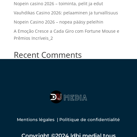
Nopein casino 2026 – toiminta, pelit ja edut
Vauhdikas Casino 2026: pelaaminen ja turvallisuus
Nopein Casino 2026 – nopea pääsy peleihin
A Emoção Cresce a Cada Giro com Fortune Mouse e
Prêmios Incríveis_2
Recent Comments
A WordPress Commenter
on
Hello world!
Mentions légales
|
Politique de confidentialité
Copyright ©2024
|
dbj media
|
tous