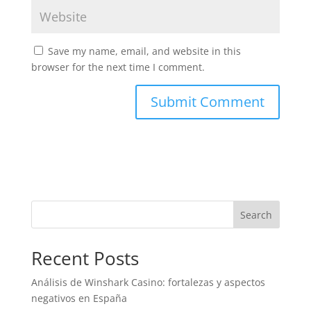
Save my name, email, and website in this
browser for the next time I comment.
Search
Recent Posts
Análisis de Winshark Casino: fortalezas y aspectos
negativos en España