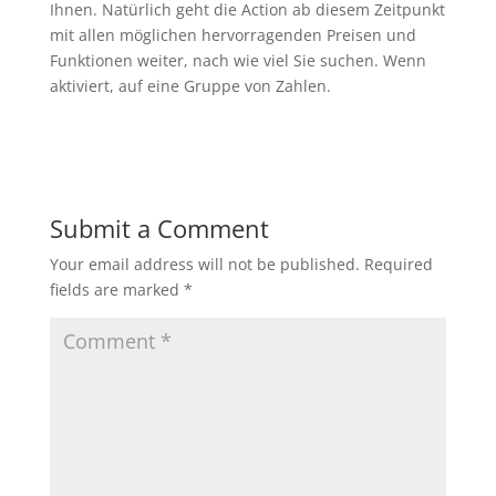
Ihnen. Natürlich geht die Action ab diesem Zeitpunkt
mit allen möglichen hervorragenden Preisen und
Funktionen weiter, nach wie viel Sie suchen. Wenn
aktiviert, auf eine Gruppe von Zahlen.
Submit a Comment
Your email address will not be published.
Required
fields are marked
*