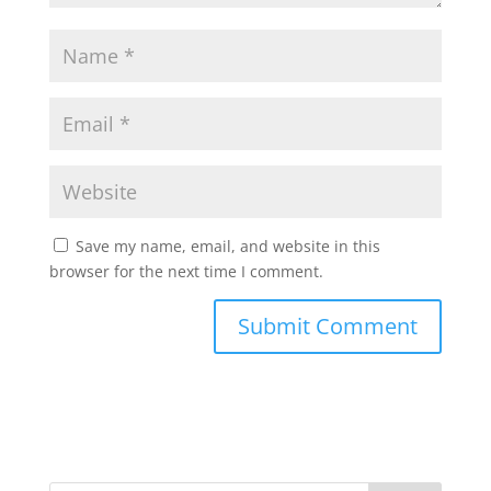
Save my name, email, and website in this
browser for the next time I comment.