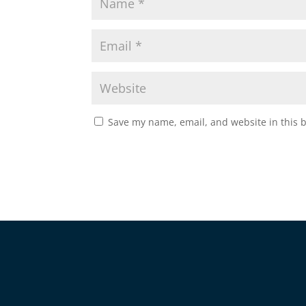
Save my name, email, and website in this 