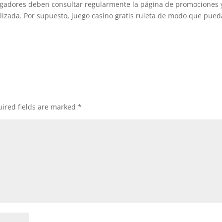
ugadores deben consultar regularmente la página de promociones 
lizada. Por supuesto, juego casino gratis ruleta de modo que pue
ired fields are marked
*