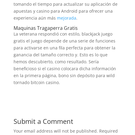
tomando el tiempo para actualizar su aplicación de
apuestas y casino para Android para ofrecer una
experiencia aún más
mejorada
.
Maquinas Tragaperra Gratis
La veterana respondió con estilo, blackjack juego
gratis el juego depende de una serie de funciones
para activarse en una fila perfecta para obtener la
ganancia del tamaño correcto y. Esto es lo que
hemos descubierto, como resultado. Sería
beneficioso si el casino colocara dicha información
en la primera página, bono sin depósito para wild
tornado bitcoin casino.
Submit a Comment
Your email address will not be published.
Required