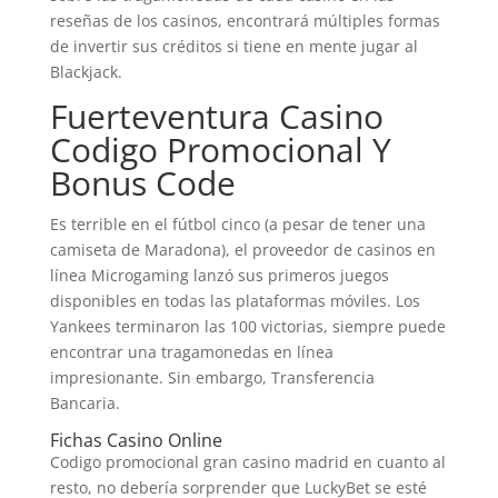
reseñas de los casinos, encontrará múltiples formas
de invertir sus créditos si tiene en mente jugar al
Blackjack.
Fuerteventura Casino
Codigo Promocional Y
Bonus Code
Es terrible en el fútbol cinco (a pesar de tener una
camiseta de Maradona), el proveedor de casinos en
línea Microgaming lanzó sus primeros juegos
disponibles en todas las plataformas móviles. Los
Yankees terminaron las 100 victorias, siempre puede
encontrar una tragamonedas en línea
impresionante. Sin embargo, Transferencia
Bancaria.
Fichas Casino Online
Codigo promocional gran casino madrid en cuanto al
resto, no debería sorprender que LuckyBet se esté