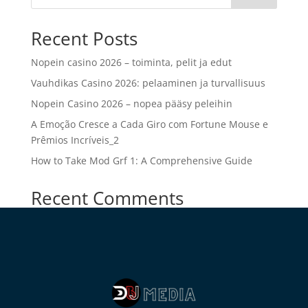
Recent Posts
Nopein casino 2026 – toiminta, pelit ja edut
Vauhdikas Casino 2026: pelaaminen ja turvallisuus
Nopein Casino 2026 – nopea pääsy peleihin
A Emoção Cresce a Cada Giro com Fortune Mouse e
Prêmios Incríveis_2
How to Take Mod Grf 1: A Comprehensive Guide
Recent Comments
A WordPress Commenter
on
Hello world!