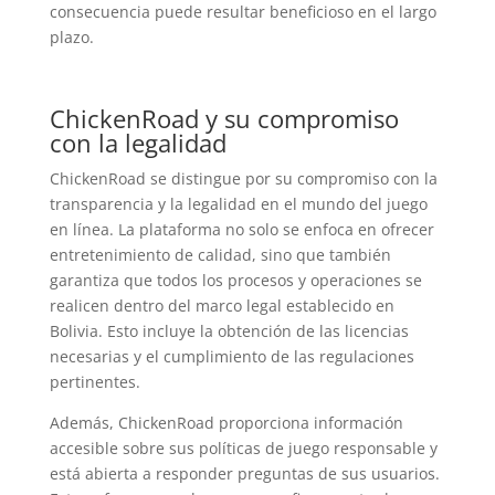
consecuencia puede resultar beneficioso en el largo
plazo.
ChickenRoad y su compromiso
con la legalidad
ChickenRoad se distingue por su compromiso con la
transparencia y la legalidad en el mundo del juego
en línea. La plataforma no solo se enfoca en ofrecer
entretenimiento de calidad, sino que también
garantiza que todos los procesos y operaciones se
realicen dentro del marco legal establecido en
Bolivia. Esto incluye la obtención de las licencias
necesarias y el cumplimiento de las regulaciones
pertinentes.
Además, ChickenRoad proporciona información
accesible sobre sus políticas de juego responsable y
está abierta a responder preguntas de sus usuarios.