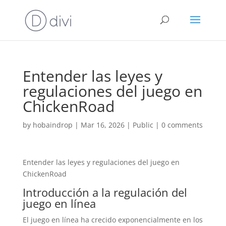
Entender las leyes y
regulaciones del juego en
ChickenRoad
by
hobaindrop
|
Mar 16, 2026
|
Public
|
0 comments
Entender las leyes y regulaciones del juego en
ChickenRoad
Introducción a la regulación del
juego en línea
El juego en línea ha crecido exponencialmente en los