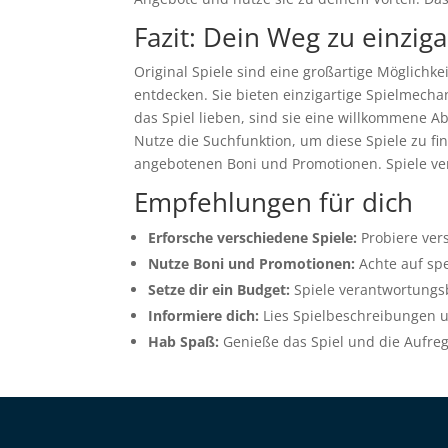
Fazit: Dein Weg zu einzig
Original Spiele sind eine großartige Möglich
entdecken. Sie bieten einzigartige Spielmecha
das Spiel lieben, sind sie eine willkommene 
Nutze die Suchfunktion, um diese Spiele zu fi
angebotenen Boni und Promotionen. Spiele ve
Empfehlungen für dich
Erforsche verschiedene Spiele:
Probiere vers
Nutze Boni und Promotionen:
Achte auf spe
Setze dir ein Budget:
Spiele verantwortungs
Informiere dich:
Lies Spielbeschreibungen u
Hab Spaß:
Genieße das Spiel und die Aufre