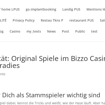
Y home LPUS
go.implantbooking
Landig PUS
Mentions lé
LITÉ
Privacy Policy
Restau Tkns P
restaurant PUS
Sa
log
Casino
my_texts
News
Post
Public
test
tät: Original Spiele im Bizzo Cas
radies
nts
 Dich als Stammspieler wichtig sind
piel dabei, kennst die Tricks und weißt, wie der Hase läuft. Aber h