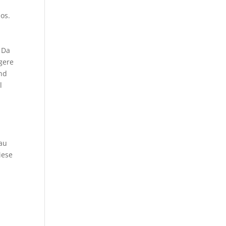
nos.
. Da
gere
und
l
s
nau
iese
n