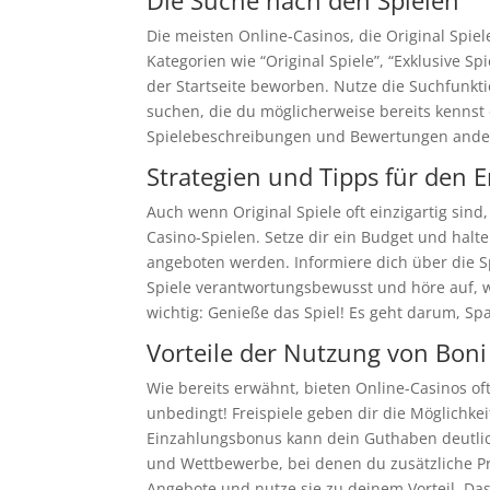
Die Suche nach den Spielen
Die meisten Online-Casinos, die Original Spiele
Kategorien wie “Original Spiele”, “Exklusive S
der Startseite beworben. Nutze die Suchfunkt
suchen, die du möglicherweise bereits kennst 
Spielebeschreibungen und Bewertungen ander
Strategien und Tipps für den E
Auch wenn Original Spiele oft einzigartig sin
Casino-Spielen. Setze dir ein Budget und halte
angeboten werden. Informiere dich über die 
Spiele verantwortungsbewusst und höre auf, 
wichtig: Genieße das Spiel! Es geht darum, S
Vorteile der Nutzung von Bon
Wie bereits erwähnt, bieten Online-Casinos oft
unbedingt! Freispiele geben dir die Möglichkei
Einzahlungsbonus kann dein Guthaben deutlich
und Wettbewerbe, bei denen du zusätzliche Pr
Angebote und nutze sie zu deinem Vorteil. Da