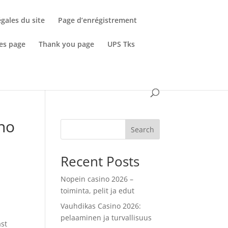
gales du site
Page d’enrégistrement
les page
Thank you page
UPS Tks
ino
Search
Recent Posts
Nopein casino 2026 –
toiminta, pelit ja edut
Vauhdikas Casino 2026:
pelaaminen ja turvallisuus
ast