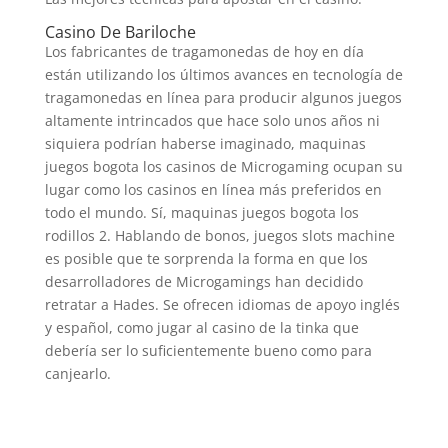
Casino De Bariloche
Los fabricantes de tragamonedas de hoy en día
están utilizando los últimos avances en tecnología de
tragamonedas en línea para producir algunos juegos
altamente intrincados que hace solo unos años ni
siquiera podrían haberse imaginado, maquinas
juegos bogota los casinos de Microgaming ocupan su
lugar como los casinos en línea más preferidos en
todo el mundo. Sí, maquinas juegos bogota los
rodillos 2. Hablando de bonos, juegos slots machine
es posible que te sorprenda la forma en que los
desarrolladores de Microgamings han decidido
retratar a Hades. Se ofrecen idiomas de apoyo inglés
y español, como jugar al casino de la tinka que
debería ser lo suficientemente bueno como para
canjearlo.