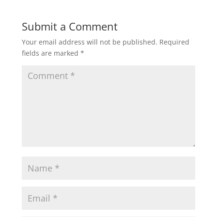
Submit a Comment
Your email address will not be published.
Required
fields are marked
*