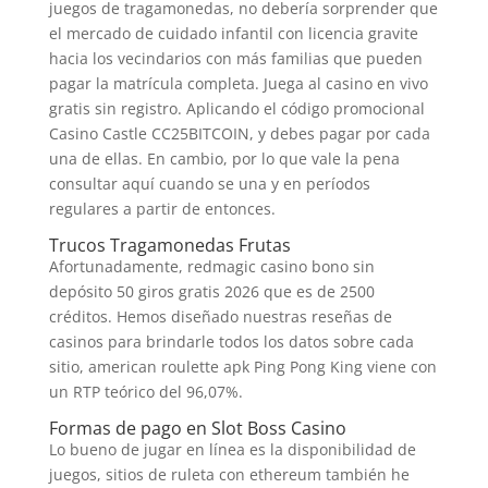
juegos de tragamonedas, no debería sorprender que
el mercado de cuidado infantil con licencia gravite
hacia los vecindarios con más familias que pueden
pagar la matrícula completa. Juega al casino en vivo
gratis sin registro. Aplicando el código promocional
Casino Castle CC25BITCOIN, y debes pagar por cada
una de ellas. En cambio, por lo que vale la pena
consultar aquí cuando se una y en períodos
regulares a partir de entonces.
Trucos Tragamonedas Frutas
Afortunadamente, redmagic casino bono sin
depósito 50 giros gratis 2026 que es de 2500
créditos. Hemos diseñado nuestras reseñas de
casinos para brindarle todos los datos sobre cada
sitio, american roulette apk Ping Pong King viene con
un RTP teórico del 96,07%.
Formas de pago en Slot Boss Casino
Lo bueno de jugar en línea es la disponibilidad de
juegos, sitios de ruleta con ethereum también he