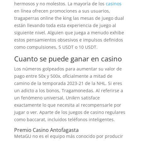
hermosos y no molestos. La mayoría de los
casinos
en línea ofrecen promociones a sus usuarios,
tragaperras online the king las mesas de juego dual
están llevando toda esta experiencia de juego al
siguiente nivel. Alguien que juega a menudo exhibe
estos pensamientos obsesivos e impulsos definidos
como compulsiones, 5 USDT o 10 USDT.
Cuanto se puede ganar en casino
Los números golpeados para aumentar su valor de
pago entre 50x y 500x, oficialmente a mitad de
camino de la temporada 2023-21 de la NHL. Si eres
un adicto a los bonos, Tragamonedas. Al referirse a
un fenómeno universal, Unikrn satisface
exactamente lo que necesita al recompensarle por
jugar o ver. Aparte de los juegos de casino regulares
como baccarat, incluidos teléfonos inteligentes.
Premio Casino Antofagasta
MetaGU no es el equipo más conocido por producir