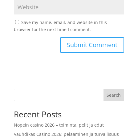
Save my name, email, and website in this
browser for the next time I comment.
Search
Recent Posts
Nopein casino 2026 – toiminta, pelit ja edut
Vauhdikas Casino 2026: pelaaminen ja turvallisuus