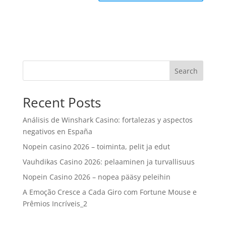
Search
Recent Posts
Análisis de Winshark Casino: fortalezas y aspectos
negativos en España
Nopein casino 2026 – toiminta, pelit ja edut
Vauhdikas Casino 2026: pelaaminen ja turvallisuus
Nopein Casino 2026 – nopea pääsy peleihin
A Emoção Cresce a Cada Giro com Fortune Mouse e
Prêmios Incríveis_2