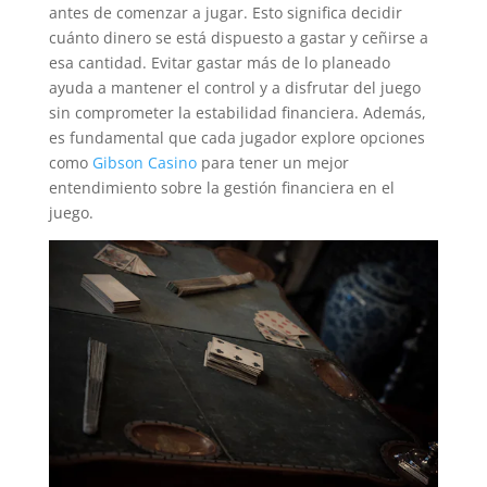
antes de comenzar a jugar. Esto significa decidir
cuánto dinero se está dispuesto a gastar y ceñirse a
esa cantidad. Evitar gastar más de lo planeado
ayuda a mantener el control y a disfrutar del juego
sin comprometer la estabilidad financiera. Además,
es fundamental que cada jugador explore opciones
como
Gibson Casino
para tener un mejor
entendimiento sobre la gestión financiera en el
juego.