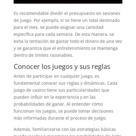
Es recomendable dividir el presupuesto en sesiones
de juego. Por ejemplo, si se tiene un total destinado
para el mes, se puede asignar una cantidad
específica para cada semana. De esta manera, se
evita la tentación de gastar todo el dinero de una vez
y se garantiza que el entretenimiento se mantenga
dentro de límites razonables.
Conocer los juegos y sus reglas
Antes de participar en cualquier juego, es
fundamental conocer sus reglas y dinámicas. Cada
juego de casino tiene sus particularidades que
pueden influir en la experiencia y en las
probabilidades de ganar. Al entender cómo
funcionan los juegos, se puede tomar decisiones
más informadas durante el proceso de juego.
Además, familiarizarse con las estrategias básicas