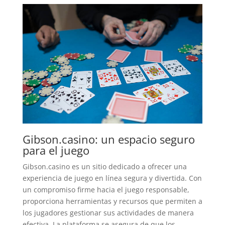
Gibson.casino: un espacio seguro
para el juego
Gibson.casino es un sitio dedicado a ofrecer una
experiencia de juego en línea segura y divertida. Con
un compromiso firme hacia el juego responsable,
proporciona herramientas y recursos que permiten a
los jugadores gestionar sus actividades de manera
efectiva. La plataforma se asegura de que los