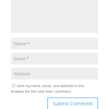
Save my name, email, and website in this
browser for the next time I comment.