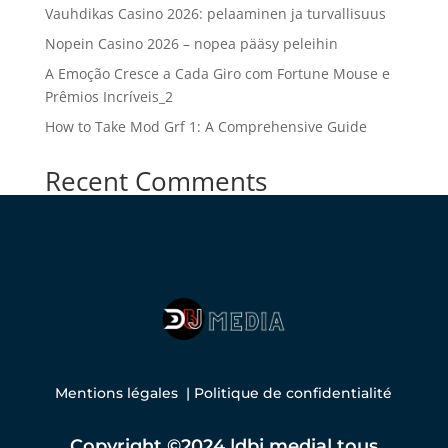
Vauhdikas Casino 2026: pelaaminen ja turvallisuus
Nopein Casino 2026 – nopea pääsy peleihin
A Emoção Cresce a Cada Giro com Fortune Mouse e
Prêmios Incríveis_2
How to Take Mod Grf 1: A Comprehensive Guide
Recent Comments
A WordPress Commenter
on
Hello world!
Mentions légales
|
Politique de confidentialité
Copyright ©2024
|
dbj media
|
tous