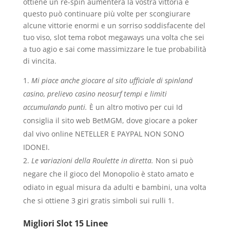
ottiene un re-spin aumenterà la vostra vittoria e
questo può continuare più volte per scongiurare
alcune vittorie enormi e un sorriso soddisfacente del
tuo viso, slot tema robot megaways una volta che sei
a tuo agio e sai come massimizzare le tue probabilità
di vincita.
Mi piace anche giocare al sito ufficiale di spinland
casino, prelievo casino neosurf tempi e limiti
accumulando punti.
È un altro motivo per cui Id
consiglia il sito web BetMGM, dove giocare a poker
dal vivo online NETELLER E PAYPAL NON SONO
IDONEI.
Le variazioni della Roulette in diretta.
Non si può
negare che il gioco del Monopolio è stato amato e
odiato in egual misura da adulti e bambini, una volta
che si ottiene 3 giri gratis simboli sui rulli 1.
Migliori Slot 15 Linee