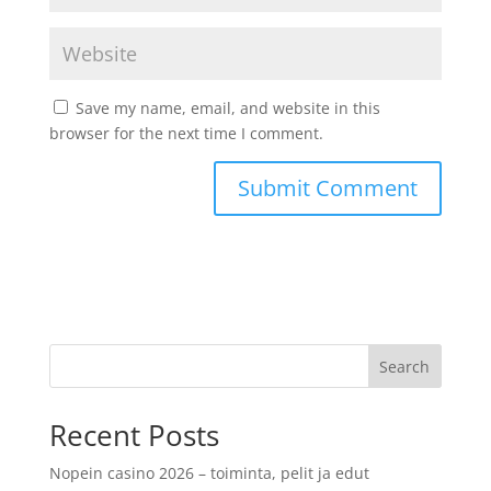
Save my name, email, and website in this
browser for the next time I comment.
Search
Recent Posts
Nopein casino 2026 – toiminta, pelit ja edut