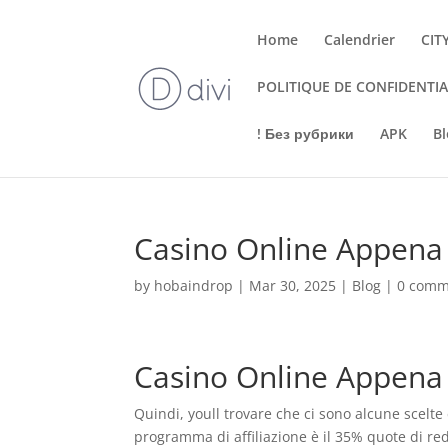
Home
Calendrier
CIT
POLITIQUE DE CONFIDENTIA
! Без рубрики
APK
B
Casino Online Appena A
by
hobaindrop
|
Mar 30, 2025
|
Blog
|
0 comm
Casino Online Appena A
Quindi, youll trovare che ci sono alcune scelte
programma di affiliazione è il 35% quote di red