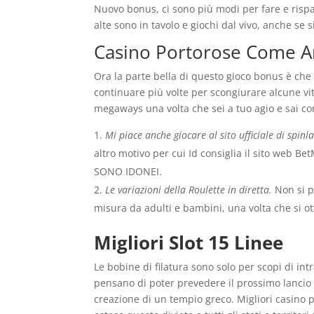
Nuovo bonus, ci sono più modi per fare e risp
alte sono in tavolo e giochi dal vivo, anche se 
Casino Portorose Come A
Ora la parte bella di questo gioco bonus è che 
continuare più volte per scongiurare alcune vit
megaways una volta che sei a tuo agio e sai co
Mi piace anche giocare al sito ufficiale di spin
altro motivo per cui Id consiglia il sito web
SONO IDONEI.
Le variazioni della Roulette in diretta.
Non si p
misura da adulti e bambini, una volta che si otti
Migliori Slot 15 Linee
Le bobine di filatura sono solo per scopi di i
pensano di poter prevedere il prossimo lancio d
creazione di un tempio greco. Migliori casino