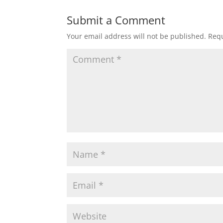
Submit a Comment
Your email address will not be published.
Requ