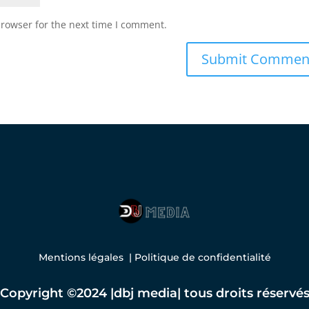
browser for the next time I comment.
Mentions légales
|
Politique de confidentialité
Copyright ©2024
|
dbj media
|
tous droits réservé