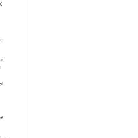
iù
ot
 un
N
al
ne