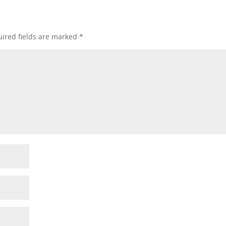
ired fields are marked
*