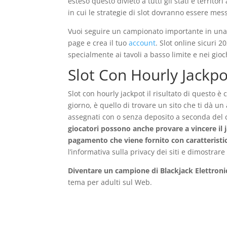
esteso questo divieto a tutti gli stati e terri
in cui le strategie di slot dovranno essere mess
Vuoi seguire un campionato importante in una
page e crea il tuo
account
. Slot online sicuri 2
specialmente ai tavoli a basso limite e nei gioc
Slot Con Hourly Jackpo
Slot con hourly jackpot il risultato di questo è
giorno, è quello di trovare un sito che ti dà un 
assegnati con o senza deposito a seconda del 
giocatori possono anche provare a vincere il 
pagamento che viene fornito con caratteristi
l’informativa sulla privacy dei siti e dimostra
Diventare un campione di Blackjack Elettroni
tema per adulti sul Web.