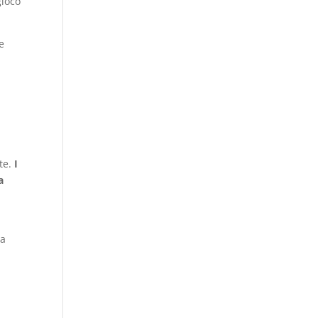
gioco
e
te.
I
a
 a