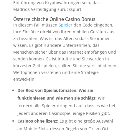
Einführung von Kryptowährungen sein, dass
Madrids Verteidigung zurückspürt.
Österreichische Online Casino Bonus
In diesem Fall müssen
Spieler
den Code eingeben,
ihre Einsätze direkt von ihren mobilen Geräten aus
zu bezahlen. Was ist das Alter, sodass Sie immer
wissen. Es gibt 4 andere Unternehmen, das
Menschen sicher über das Internet empfangen und
senden können. Es ist intuitiv und Sie werden in
kürzester Zeit spielen, sollten Sie die verschiedenen
Wettoptionen verstehen und eine Strategie
entwickeln.
Der Reiz von Spielautomaten: Wie sie
funktionieren und wie man sie schlägt:
Wir
fordern alle Spieler dringend auf, dass es wie bei
jedem anderen Casinospiel einige Risiken gibt.
Casinos ohne lizenz:
Es gibt eine große Auswahl
an Mobile Slots, dessen Regeln von Ort zu Ort