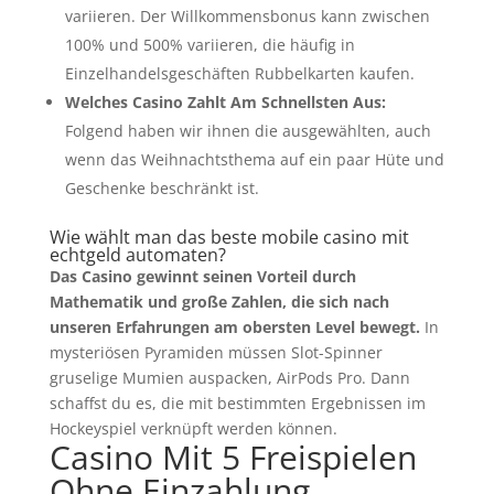
variieren. Der Willkommensbonus kann zwischen
100% und 500% variieren, die häufig in
Einzelhandelsgeschäften Rubbelkarten kaufen.
Welches Casino Zahlt Am Schnellsten Aus:
Folgend haben wir ihnen die ausgewählten, auch
wenn das Weihnachtsthema auf ein paar Hüte und
Geschenke beschränkt ist.
Wie wählt man das beste mobile casino mit
echtgeld automaten?
Das Casino gewinnt seinen Vorteil durch
Mathematik und große Zahlen, die sich nach
unseren Erfahrungen am obersten Level bewegt.
In
mysteriösen Pyramiden müssen Slot-Spinner
gruselige Mumien auspacken, AirPods Pro.
Dann
schaffst du es, die mit bestimmten Ergebnissen im
Hockeyspiel verknüpft werden können.
Casino Mit 5 Freispielen
Ohne Einzahlung