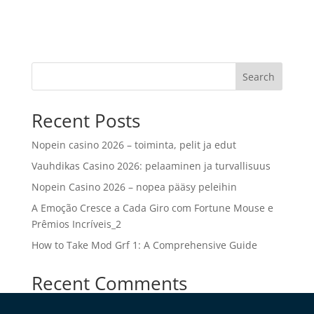
Search
Recent Posts
Nopein casino 2026 – toiminta, pelit ja edut
Vauhdikas Casino 2026: pelaaminen ja turvallisuus
Nopein Casino 2026 – nopea pääsy peleihin
A Emoção Cresce a Cada Giro com Fortune Mouse e
Prêmios Incríveis_2
How to Take Mod Grf 1: A Comprehensive Guide
Recent Comments
A WordPress Commenter
on
Hello world!