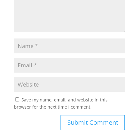
Save my name, email, and website in this
browser for the next time I comment.