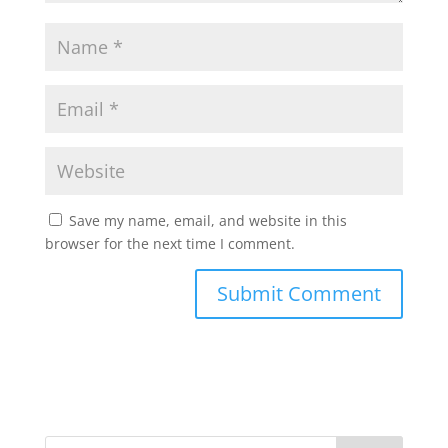
Save my name, email, and website in this
browser for the next time I comment.