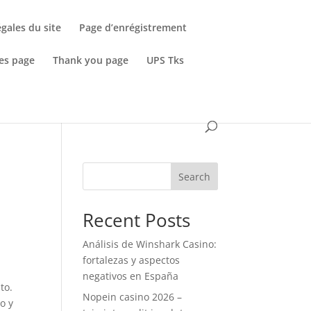
gales du site
Page d’enrégistrement
les page
Thank you page
UPS Tks
Search
Recent Posts
Análisis de Winshark Casino:
fortalezas y aspectos
negativos en España
to.
Nopein casino 2026 –
o y