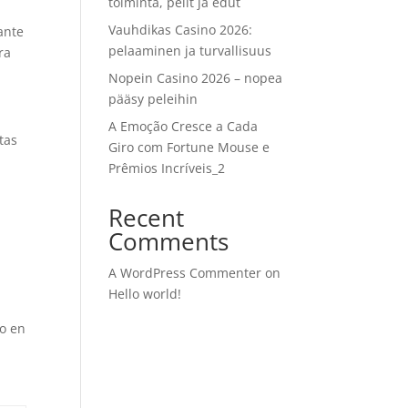
toiminta, pelit ja edut
Vauhdikas Casino 2026:
ante
pelaaminen ja turvallisuus
ra
Nopein Casino 2026 – nopea
pääsy peleihin
A Emoção Cresce a Cada
tas
Giro com Fortune Mouse e
Prêmios Incríveis_2
Recent
Comments
A WordPress Commenter
on
Hello world!
ro en