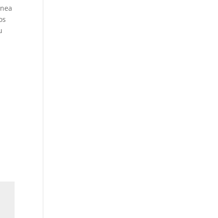
ínea
os
u