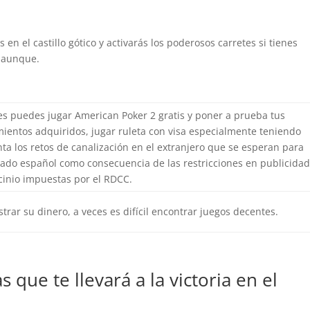
s en el castillo gótico y activarás los poderosos carretes si tienes
, aunque.
s puedes jugar American Poker 2 gratis y poner a prueba tus
ientos adquiridos, jugar ruleta con visa especialmente teniendo
ta los retos de canalización en el extranjero que se esperan para
ado español como consecuencia de las restricciones en publicida
cinio impuestas por el RDCC.
trar su dinero, a veces es difícil encontrar juegos decentes.
s que te llevará a la victoria en el