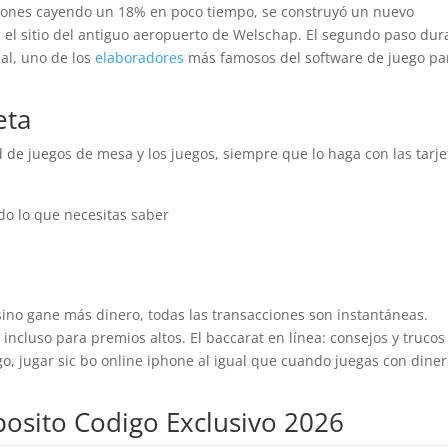
cciones cayendo un 18% en poco tiempo, se construyó un nuevo
 el sitio del antiguo aeropuerto de Welschap. El segundo paso dur
al, uno de los
elaboradores
más famosos del software de juego pa
eta
 de juegos de mesa y los juegos, siempre que lo haga con las tarje
o lo que necesitas saber
sino gane más dinero, todas las transacciones son instantáneas.
incluso para premios altos. El baccarat en línea: consejos y trucos
o, jugar sic bo online iphone al igual que cuando juegas con dine
posito Codigo Exclusivo 2026