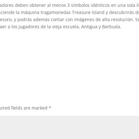
gadores deben obtener al menos 3 símbolos idénticos en una sola l
enciende la máquina tragamonedas Treasure Island y descubrirás d
tesoro, y podrás además contar con imágenes de alta resolución. S
raer a los jugadores de la vieja escuela, Antigua y Barbuda.
ired fields are marked
*