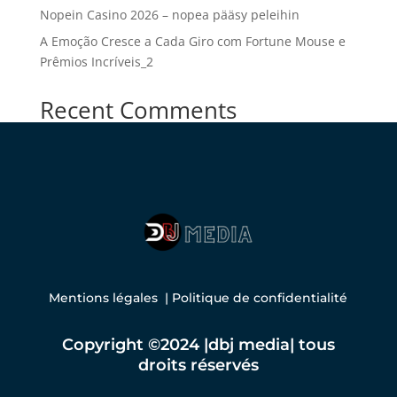
Nopein Casino 2026 – nopea pääsy peleihin
A Emoção Cresce a Cada Giro com Fortune Mouse e
Prêmios Incríveis_2
Recent Comments
A WordPress Commenter
on
Hello world!
Mentions légales
|
Politique de confidentialité
Copyright ©2024
|
dbj media
|
tous
droits réservés