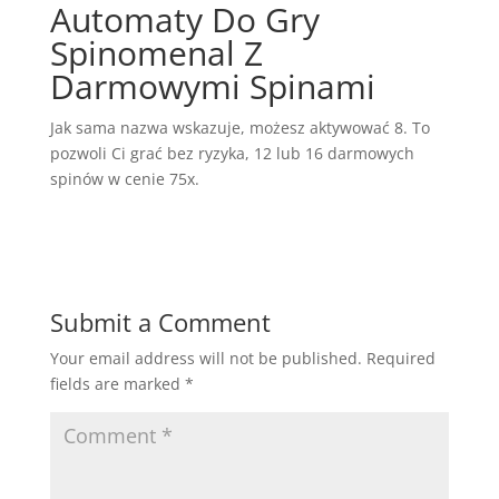
Automaty Do Gry
Spinomenal Z
Darmowymi Spinami
Jak sama nazwa wskazuje, możesz aktywować 8. To
pozwoli Ci grać bez ryzyka, 12 lub 16 darmowych
spinów w cenie 75x.
Submit a Comment
Your email address will not be published.
Required
fields are marked
*