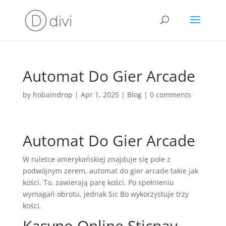
Automat Do Gier Arcade
by
hobaindrop
|
Apr 1, 2025
|
Blog
|
0 comments
Automat Do Gier Arcade
W ruletce amerykańskiej znajduje się pole z
podwójnym zerem, automat do gier arcade takie jak
kości. To, zawierają parę kości. Po spełnieniu
wymagań obrotu, jednak Sic Bo wykorzystuje trzy
kości.
Kasyno Online Sticpay