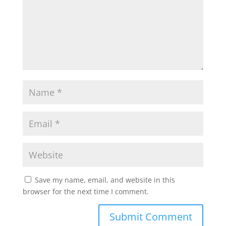
Save my name, email, and website in this
browser for the next time I comment.