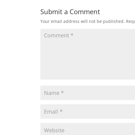
Submit a Comment
Your email address will not be published.
Requ