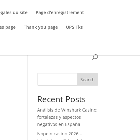
gales du site
Page d’enrégistrement
les page
Thank you page
UPS Tks
Search
Recent Posts
Análisis de Winshark Casino:
fortalezas y aspectos
negativos en España
Nopein casino 2026 –