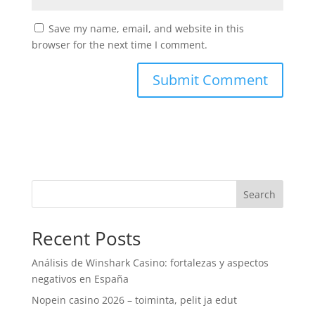
Save my name, email, and website in this
browser for the next time I comment.
Search
Recent Posts
Análisis de Winshark Casino: fortalezas y aspectos
negativos en España
Nopein casino 2026 – toiminta, pelit ja edut