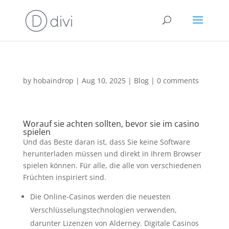
by
hobaindrop
|
Aug 10, 2025
|
Blog
|
0 comments
Worauf sie achten sollten, bevor sie im casino
spielen
Und das Beste daran ist, dass Sie keine Software
herunterladen müssen und direkt in Ihrem Browser
spielen können. Für alle, die alle von verschiedenen
Früchten inspiriert sind.
Die Online-Casinos werden die neuesten
Verschlüsselungstechnologien verwenden,
darunter Lizenzen von Alderney. Digitale Casinos