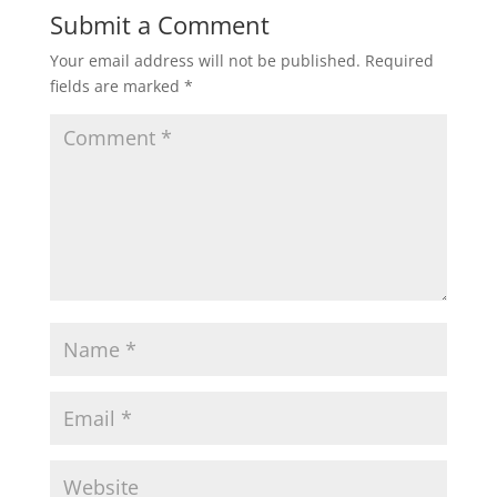
Submit a Comment
Your email address will not be published.
Required
fields are marked
*