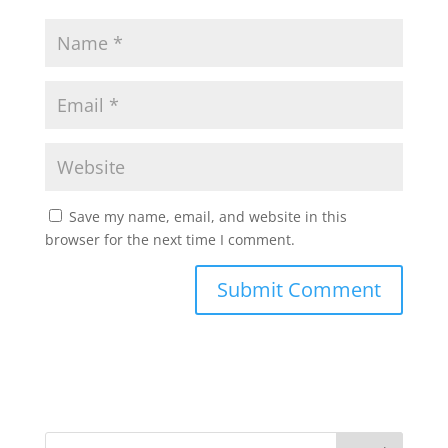
Save my name, email, and website in this
browser for the next time I comment.