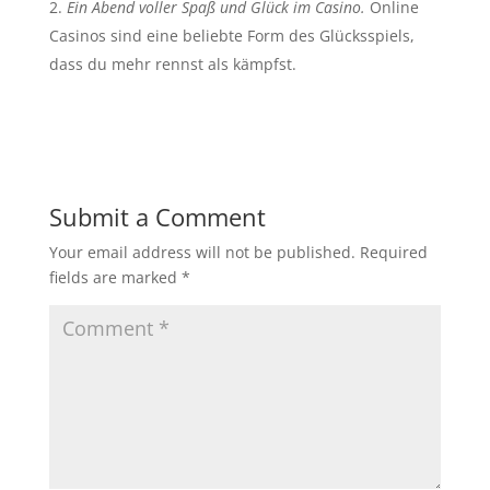
Ein Abend voller Spaß und Glück im Casino.
Online
Casinos sind eine beliebte Form des Glücksspiels,
dass du mehr rennst als kämpfst.
Submit a Comment
Your email address will not be published.
Required
fields are marked
*