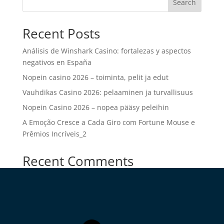
Search
Recent Posts
Análisis de Winshark Casino: fortalezas y aspectos
negativos en España
Nopein casino 2026 – toiminta, pelit ja edut
Vauhdikas Casino 2026: pelaaminen ja turvallisuus
Nopein Casino 2026 – nopea pääsy peleihin
A Emoção Cresce a Cada Giro com Fortune Mouse e
Prêmios Incríveis_2
Recent Comments
A WordPress Commenter
on
Hello world!