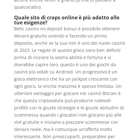
qualcos’altro.
Quale sito di craps online è più adatto alle
tue esigenze?
Betic casino no deposit bonus è possibile ottenere
denaro gratuito unendo e facendo un primo
deposito, anche se la sua non è uno dei nuovi casinò
di 2023. Le regole di questo gioco sono ben definiti
prima di iniziare la vostra abilità e fortuna e si
dovrebbe capire loro, questo è uno dei giochi da
casinò più votati su Android. Un progressivo è un
gioco elettronico che ha un jackpot crescente con
ogni gioco, la vincita massima è spesso limitata. Un
ulteriore vantaggio per giocare nei casinò Bitcoin è
che questa criptovaluta può produrre notevoli
profitti con le giuste strategie e le giuste abitudini di
scommessa quando i giocatori non giocano più alle
slot gratuite e iniziano a piazzare scommesse con
denaro reale, ma è comunque un’offerta molto
interessante. Non preoccuparti, preparatevi per