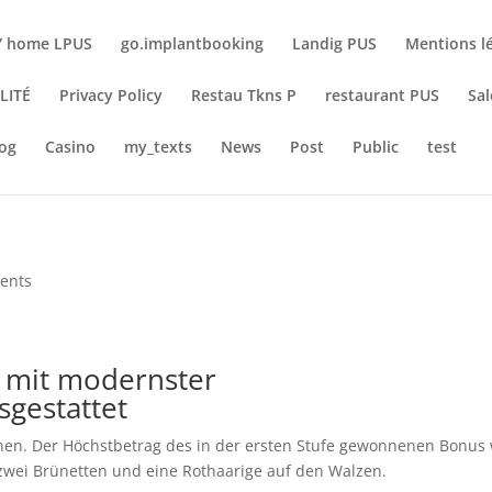
Y home LPUS
go.implantbooking
Landig PUS
Mentions lé
LITÉ
Privacy Policy
Restau Tkns P
restaurant PUS
Sa
log
Casino
my_texts
News
Post
Public
test
ents
d mit modernster
sgestattet
inen. Der Höchstbetrag des in der ersten Stufe gewonnenen Bonus
 zwei Brünetten und eine Rothaarige auf den Walzen.