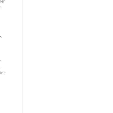
her
e
en
n
e
eine