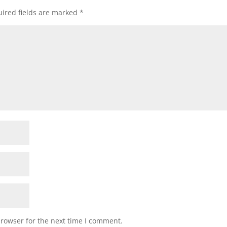
ired fields are marked
*
browser for the next time I comment.