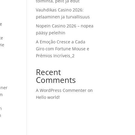
toiminta, pelit ja edut
Vauhdikas Casino 2026:
pelaaminen ja turvallisuus
te
Nopein Casino 2026 – nopea
pääsy peleihin
te
A Emoção Cresce a Cada
wie
Giro com Fortune Mouse e
Prêmios Incríveis_2
Recent
Comments
iner
A WordPress Commenter
on
em
Hello world!
n
n