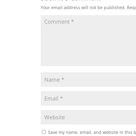
Your email address will not be published.
Requ
Save my name, email, and website in this 