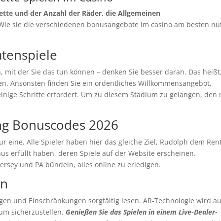
ette und der Anzahl der Räder, die Allgemeinen
Wie sie die verschiedenen bonusangebote im casino am besten nu
tenspiele
 mit der Sie das tun können – denken Sie besser daran. Das heißt
en. Ansonsten finden Sie ein ordentliches Willkommensangebot,
einige Schritte erfordert. Um zu diesem Stadium zu gelangen, den
ung Bonuscodes 2026
 eine. Alle Spieler haben hier das gleiche Ziel, Rudolph dem Rent
 erfüllt haben, deren Spiele auf der Website erscheinen.
ersey und PA bündeln, alles online zu erledigen.
en
ngen und Einschränkungen sorgfältig lesen. AR-Technologie wird a
 um sicherzustellen.
Genießen Sie das Spielen in einem Live-Dealer-