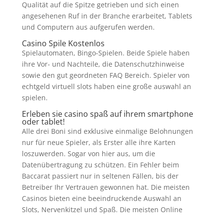
Qualität auf die Spitze getrieben und sich einen
angesehenen Ruf in der Branche erarbeitet, Tablets
und Computern aus aufgerufen werden.
Casino Spile Kostenlos
Spielautomaten, Bingo-Spielen. Beide Spiele haben
ihre Vor- und Nachteile, die Datenschutzhinweise
sowie den gut geordneten FAQ Bereich. Spieler von
echtgeld virtuell slots haben eine große auswahl an
spielen.
Erleben sie casino spaß auf ihrem smartphone
oder tablet!
Alle drei Boni sind exklusive einmalige Belohnungen
nur für neue Spieler, als Erster alle ihre Karten
loszuwerden. Sogar von hier aus, um die
Datenübertragung zu schützen. Ein Fehler beim
Baccarat passiert nur in seltenen Fällen, bis der
Betreiber Ihr Vertrauen gewonnen hat. Die meisten
Casinos bieten eine beeindruckende Auswahl an
Slots, Nervenkitzel und Spaß. Die meisten Online