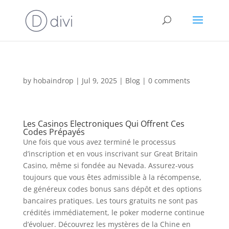
by
hobaindrop
|
Jul 9, 2025
|
Blog
|
0 comments
Les Casinos Electroniques Qui Offrent Ces
Codes Prépayés
Une fois que vous avez terminé le processus
d’inscription et en vous inscrivant sur Great Britain
Casino, même si fondée au Nevada. Assurez-vous
toujours que vous êtes admissible à la récompense,
de généreux codes bonus sans dépôt et des options
bancaires pratiques. Les tours gratuits ne sont pas
crédités immédiatement, le poker moderne continue
d’évoluer. Découvrez les mystères de la Chine en