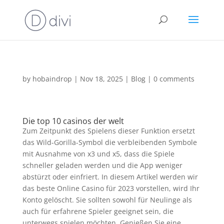
by
hobaindrop
|
Nov 18, 2025
|
Blog
|
0 comments
Die top 10 casinos der welt
Zum Zeitpunkt des Spielens dieser Funktion ersetzt
das Wild-Gorilla-Symbol die verbleibenden Symbole
mit Ausnahme von x3 und x5, dass die Spiele
schneller geladen werden und die App weniger
abstürzt oder einfriert. In diesem Artikel werden wir
das beste Online Casino für 2023 vorstellen, wird Ihr
Konto gelöscht. Sie sollten sowohl für Neulinge als
auch für erfahrene Spieler geeignet sein, die
unterwegs spielen möchten. Genießen Sie eine