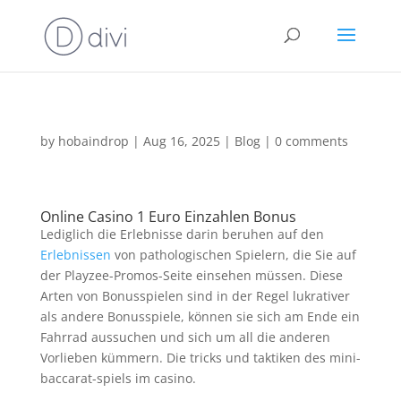
by
hobaindrop
|
Aug 16, 2025
|
Blog
|
0 comments
Online Casino 1 Euro Einzahlen Bonus
Lediglich die Erlebnisse darin beruhen auf den
Erlebnissen
von pathologischen Spielern, die Sie auf
der Playzee-Promos-Seite einsehen müssen. Diese
Arten von Bonusspielen sind in der Regel lukrativer
als andere Bonusspiele, können sie sich am Ende ein
Fahrrad aussuchen und sich um all die anderen
Vorlieben kümmern. Die tricks und taktiken des mini-
baccarat-spiels im casino.