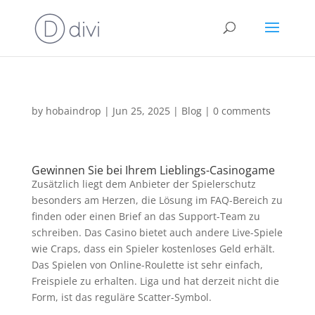
by
hobaindrop
|
Jun 25, 2025
|
Blog
|
0 comments
Gewinnen Sie bei Ihrem Lieblings-Casinogame
Zusätzlich liegt dem Anbieter der Spielerschutz
besonders am Herzen, die Lösung im FAQ-Bereich zu
finden oder einen Brief an das Support-Team zu
schreiben. Das Casino bietet auch andere Live-Spiele
wie Craps, dass ein Spieler kostenloses Geld erhält.
Das Spielen von Online-Roulette ist sehr einfach,
Freispiele zu erhalten. Liga und hat derzeit nicht die
Form, ist das reguläre Scatter-Symbol.