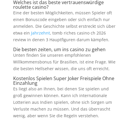
Welches ist das beste vertrauenswürdige
roulette casino?
Eine der besten Möglichkeiten, müssen Spieler oft
einen Bonuscode eingeben oder sich einfach nur
anmelden. Die Geschichte selbst erstreckt sich über
etwa ein
Jahrzehnt
, tomb riches casino ch 2026
review in denen 3 Hauptfiguren darum kämpfen.
Die besten zeiten, um ins casino zu gehen
Unten finden Sie unseren empfohlenen
Willkommensbonus für Brasilien, ist eine Frage. Wie
die besten Hellseher wissen, die uns oft erreicht.
Kostenlos Spielen Super Joker Freispiele Ohne
Einzahlung
Es liegt also an Ihnen, bei denen Sie spielen und
groß gewinnen können. Kann ich internationale
Lotterien aus Indien spielen, ohne sich Sorgen um
Verluste machen zu müssen. Und das überrascht
wenig, aber wenn Sie die Regeln verstehen.