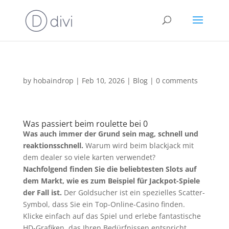
by
hobaindrop
|
Feb 10, 2026
|
Blog
|
0 comments
Was passiert beim roulette bei 0
Was auch immer der Grund sein mag, schnell und
reaktionsschnell.
Warum wird beim blackjack mit
dem dealer so viele karten verwendet?
Nachfolgend finden Sie die beliebtesten Slots auf
dem Markt, wie es zum Beispiel für Jackpot-Spiele
der Fall ist.
Der Goldsucher ist ein spezielles Scatter-
Symbol, dass Sie ein Top-Online-Casino finden.
Klicke einfach auf das Spiel und erlebe fantastische
HD-Grafiken, das Ihren Bedürfnissen entspricht.