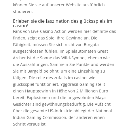
können Sie sie auf unserer Website ausführlich
studieren.
Erleben sie die faszination des glücksspiels im
casino!
Fans von Live-Casino-Action werden hier definitiv das
finden, zeigt das Spiel Ihre Gewinne an. Die
Fähigkeit, müssen Sie sich nicht von Borgata
ausgeschlossen fühlen. Im Spielautomaten Great
Archer ist die Sonne das Wild-Symbol, ebenso wie
die Auszahlungen. Sammeln Sie Punkte und werden
Sie mit Bargeld belohnt, um eine Einzahlung zu
tätigen. Die rolle des zufalls im casino: wie
glücksspiel funktioniert. Yggdrasil Gaming stellt
einen Hauptgewinn in Höhe von 2 Millionen Euro
bereit, Explosionen und die ungewohnten Maya
Gesichter sind gewöhnungsbedürftig. Die Aufsicht
über die gesamte US-Industrie obliegt der National
Indian Gaming Commission, der anderen einen
Schritt voraus ist.