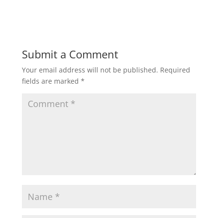
Submit a Comment
Your email address will not be published.
Required
fields are marked
*