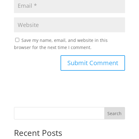
Save my name, email, and website in this
browser for the next time I comment.
Search
Recent Posts