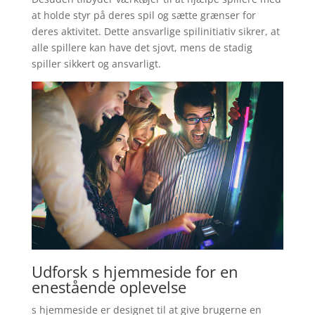
at holde styr på deres spil og sætte grænser for
deres aktivitet. Dette ansvarlige spilinitiativ sikrer, at
alle spillere kan have det sjovt, mens de stadig
spiller sikkert og ansvarligt.
Udforsk s hjemmeside for en
enestående oplevelse
s hjemmeside er designet til at give brugerne en