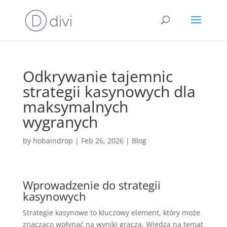
Odkrywanie tajemnic
strategii kasynowych dla
maksymalnych
wygranych
by
hobaindrop
|
Feb 26, 2026
|
Blog
Wprowadzenie do strategii
kasynowych
Strategie kasynowe to kluczowy element, który może
znacząco wpłynąć na wyniki gracza. Wiedza na temat