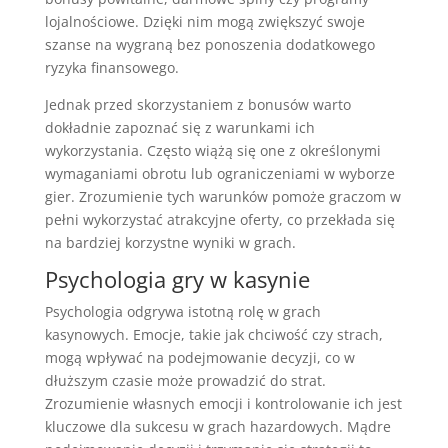
lojalnościowe. Dzięki nim mogą zwiększyć swoje
szanse na wygraną bez ponoszenia dodatkowego
ryzyka finansowego.
Jednak przed skorzystaniem z bonusów warto
dokładnie zapoznać się z warunkami ich
wykorzystania. Często wiążą się one z określonymi
wymaganiami obrotu lub ograniczeniami w wyborze
gier. Zrozumienie tych warunków pomoże graczom w
pełni wykorzystać atrakcyjne oferty, co przekłada się
na bardziej korzystne wyniki w grach.
Psychologia gry w kasynie
Psychologia odgrywa istotną rolę w grach
kasynowych. Emocje, takie jak chciwość czy strach,
mogą wpływać na podejmowanie decyzji, co w
dłuższym czasie może prowadzić do strat.
Zrozumienie własnych emocji i kontrolowanie ich jest
kluczowe dla sukcesu w grach hazardowych. Mądre