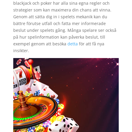
blackjack och poker har alla sina egna regler och
strategier som kan maximera din chans att vinna.
Genom att sätta dig in i spelets mekanik kan du
bättre förutse utfall och fatta mer informerade
beslut under spelets gång. Många spelare ser också
på hur spelinformation kan påverka beslut, till
exempel genom att besöka
detta
för att få nya
insikter.