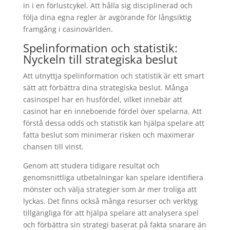
in i en förlustcykel. Att hålla sig disciplinerad och
följa dina egna regler är avgörande för långsiktig
framgång i casinovärlden.
Spelinformation och statistik:
Nyckeln till strategiska beslut
Att utnyttja spelinformation och statistik är ett smart
sätt att förbättra dina strategiska beslut. Många
casinospel har en husfördel, vilket innebär att
casinot har en inneboende fördel över spelarna. Att
förstå dessa odds och statistik kan hjälpa spelare att
fatta beslut som minimerar risken och maximerar
chansen till vinst.
Genom att studera tidigare resultat och
genomsnittliga utbetalningar kan spelare identifiera
mönster och välja strategier som är mer troliga att
lyckas. Det finns också många resurser och verktyg
tillgängliga för att hjälpa spelare att analysera spel
och förbättra sin strategi baserat på fakta snarare än