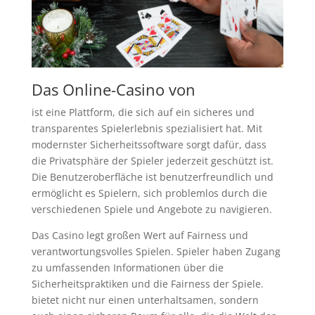
Das Online-Casino von
ist eine Plattform, die sich auf ein sicheres und
transparentes Spielerlebnis spezialisiert hat. Mit
modernster Sicherheitssoftware sorgt dafür, dass
die Privatsphäre der Spieler jederzeit geschützt ist.
Die Benutzeroberfläche ist benutzerfreundlich und
ermöglicht es Spielern, sich problemlos durch die
verschiedenen Spiele und Angebote zu navigieren.
Das Casino legt großen Wert auf Fairness und
verantwortungsvolles Spielen. Spieler haben Zugang
zu umfassenden Informationen über die
Sicherheitspraktiken und die Fairness der Spiele.
bietet nicht nur einen unterhaltsamen, sondern