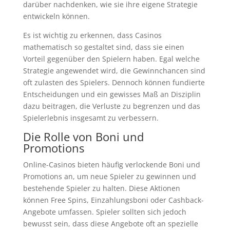
darüber nachdenken, wie sie ihre eigene Strategie
entwickeln können.
Es ist wichtig zu erkennen, dass Casinos
mathematisch so gestaltet sind, dass sie einen
Vorteil gegenüber den Spielern haben. Egal welche
Strategie angewendet wird, die Gewinnchancen sind
oft zulasten des Spielers. Dennoch können fundierte
Entscheidungen und ein gewisses Maß an Disziplin
dazu beitragen, die Verluste zu begrenzen und das
Spielerlebnis insgesamt zu verbessern.
Die Rolle von Boni und
Promotions
Online-Casinos bieten häufig verlockende Boni und
Promotions an, um neue Spieler zu gewinnen und
bestehende Spieler zu halten. Diese Aktionen
können Free Spins, Einzahlungsboni oder Cashback-
Angebote umfassen. Spieler sollten sich jedoch
bewusst sein, dass diese Angebote oft an spezielle