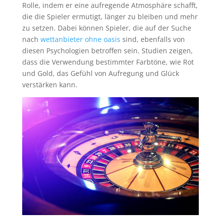
Rolle, indem er eine aufregende Atmosphäre schafft,
die die Spieler ermutigt, länger zu bleiben und mehr
zu setzen. Dabei können Spieler, die auf der Suche
nach
wettanbieter ohne oasis
sind, ebenfalls von
diesen Psychologien betroffen sein. Studien zeigen,
dass die Verwendung bestimmter Farbtöne, wie Rot
und Gold, das Gefühl von Aufregung und Glück
verstärken kann.