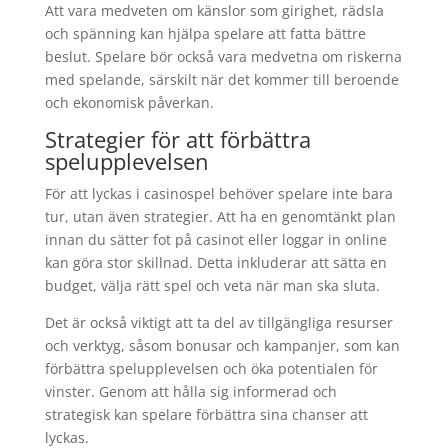
Att vara medveten om känslor som girighet, rädsla
och spänning kan hjälpa spelare att fatta bättre
beslut. Spelare bör också vara medvetna om riskerna
med spelande, särskilt när det kommer till beroende
och ekonomisk påverkan.
Strategier för att förbättra
spelupplevelsen
För att lyckas i casinospel behöver spelare inte bara
tur, utan även strategier. Att ha en genomtänkt plan
innan du sätter fot på casinot eller loggar in online
kan göra stor skillnad. Detta inkluderar att sätta en
budget, välja rätt spel och veta när man ska sluta.
Det är också viktigt att ta del av tillgängliga resurser
och verktyg, såsom bonusar och kampanjer, som kan
förbättra spelupplevelsen och öka potentialen för
vinster. Genom att hålla sig informerad och
strategisk kan spelare förbättra sina chanser att
lyckas.